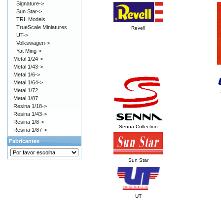
Signature->
Sun Star->
TRL Models
TrueScale Miniatures
Revell
UT->
Volkswagen->
Yat Ming->
Metal 1/24->
Metal 1/43->
Metal 1/6->
Metal 1/64->
Metal 1/72
Metal 1/87
Resina 1/18->
Resina 1/43->
Resina 1/8->
Senna Collection
Resina 1/87->
Fabricantes
Sun Star
UT