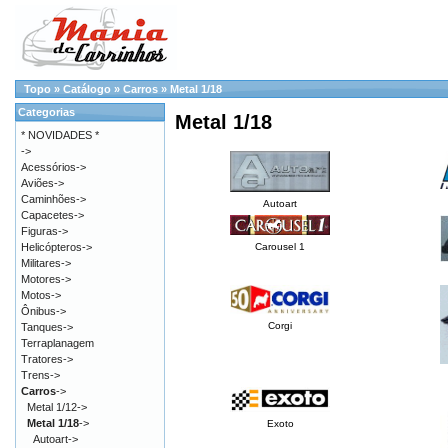
Topo
»
Catálogo
»
Carros
»
Metal 1/18
Categorias
Metal 1/18
* NOVIDADES *
->
Acessórios->
Aviões->
Caminhões->
Autoart
Capacetes->
Figuras->
Helicópteros->
Carousel 1
Militares->
Motores->
Motos->
Ônibus->
Corgi
Tanques->
Terraplanagem
Tratores->
Trens->
Carros
->
Metal 1/12->
Metal 1/18
->
Exoto
Autoart->