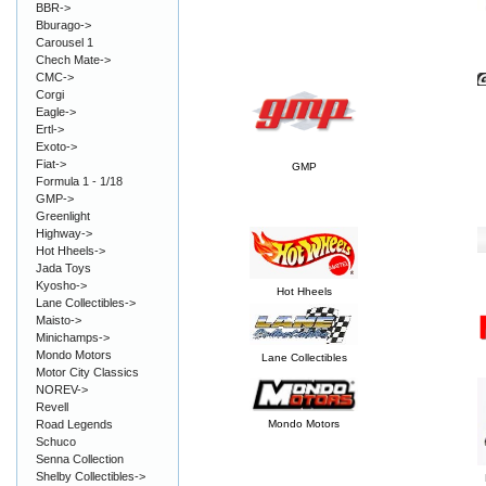
BBR->
Bburago->
Carousel 1
Chech Mate->
CMC->
Corgi
Eagle->
Ertl->
Exoto->
Fiat->
GMP
Formula 1 - 1/18
GMP->
Greenlight
Highway->
Hot Hheels->
Jada Toys
Kyosho->
Hot Hheels
Lane Collectibles->
Maisto->
Minichamps->
Mondo Motors
Lane Collectibles
Motor City Classics
NOREV->
Revell
Road Legends
Mondo Motors
Schuco
Senna Collection
Shelby Collectibles->