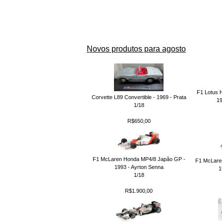
Novos produtos para agosto
F1 Lotus 
Corvette L89 Convertible - 1969 - Prata
19
1/18
R$650,00
F1 McLaren Honda MP4/8 Japão GP -
F1 McLare
1993 - Ayrton Senna
1
1/18
R$1.900,00