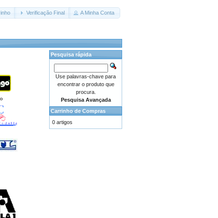
inho
Verificação Final
A Minha Conta
Pesquisa rápida
Use palavras-chave para
encontrar o produto que
procura.
go
Pesquisa Avançada
Carrinho de Compras
0 artigos