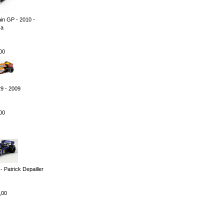
in GP - 2010 -
sa
00
9 - 2009
00
- Patrick Depailler
,00