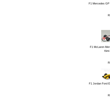
F1 Mercedes GP 
R
F1 McLaren Mer
Kimi
R
F1 Jordan Ford E
R