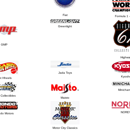
Fiat
Formula 1 
Greenlight
GMP
Highwa
Jada Toys
Kyosh
t Hheels
Minicha
Collectibles
Maisto
NORE
do Motors
Motor City Classics