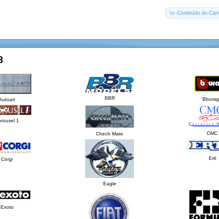
Conteúdo do Carr
8
BBR
Bbura
Autoart
rousel 1
CMC
Chech Mate
Ertl
Corgi
Eagle
Exoto