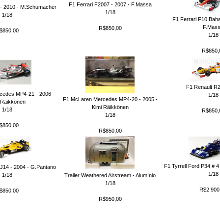
F1 Ferrari F2007 - 2007 - F.Massa
- 2010 - M.Schumacher
1/18
1/18
F1 Ferrari F10 Baha
F.Mas
R$850,00
$850,00
1/18
R$850,
F1 Renault R2
cedes MP4-21 - 2006 -
1/18
F1 McLaren Mercedes MP4-20 - 2005 -
 Räikkönen
Kimi Räikkönen
1/18
R$850,
1/18
$850,00
R$850,00
F1 Tyrrell Ford P34 # 4 
J14 - 2004 - G.Pantano
1/18
1/18
Trailer Weathered Airstream - Alumínio
1/18
R$2.900
$850,00
R$950,00