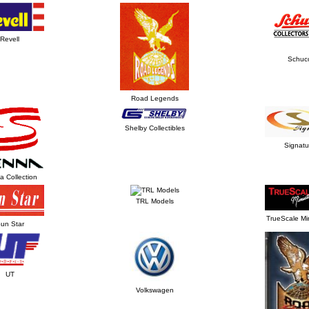
Revell
Schuc
Road Legends
Shelby Collectibles
Signatu
 Collection
TRL Models
TrueScale Mi
un Star
UT
Volkswagen