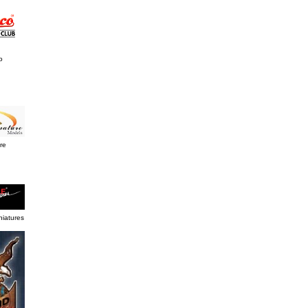
o
re
niatures