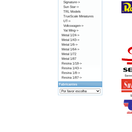
Signature->
Sun Star->
TRL Models
TrueScale Miniatures
UT->
Volkswagen->
Yat Ming->
Metal 1/24->
Metal 1/43->
Metal 1/6->
Metal 1/64->
Metal 1/72
Metal 1/87
Resina 1/18->
Resina 1/43->
Resina 1/8->
Senna
Resina 1/87->
Fabricantes
S