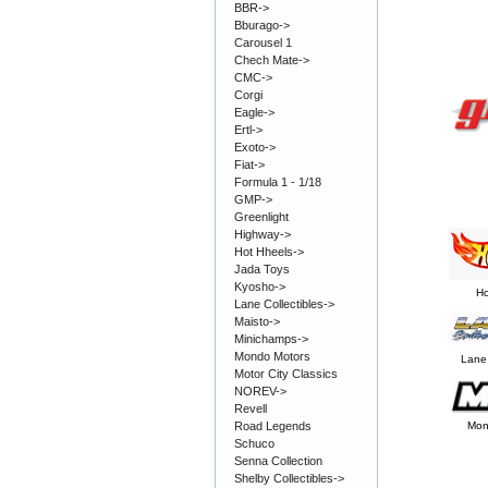
BBR->
Bburago->
Carousel 1
Chech Mate->
CMC->
Corgi
Eagle->
Ertl->
Exoto->
Fiat->
Formula 1 - 1/18
GMP->
Greenlight
Highway->
Hot Hheels->
Jada Toys
Kyosho->
Ho
Lane Collectibles->
Maisto->
Minichamps->
Mondo Motors
Lane 
Motor City Classics
NOREV->
Revell
Road Legends
Mon
Schuco
Senna Collection
Shelby Collectibles->