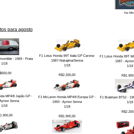
Yat Mi
tos para agosto
F1 Lotus Honda 99T Italia GP Carona-
F1 Lotus Honda 99T W
vertible - 1969 - Prata
1987-Nakajima/Senna
1987 - Ayrto
1/18
1/18
1/18
$650,00
R$2.200,00
R$1.900
da MP4/8 Japão GP -
F1 McLaren Honda MP4/8 Europa GP -
F1 Brabham BT52 - 198
 Ayrton Senna
1993 - Ayrton Senna
1/18
1/18
1/18
R$2.200
1.900,00
R$1.900,00