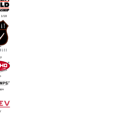
- 1/18
y
o
mps
V