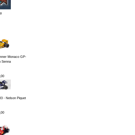
ng
inner Monaco GP-
n Senna
,00
3 - Nelson Piquet
,00