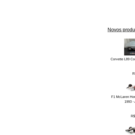
Novos produ
Corvette L89 Con
R
F1 McLaren Hon
1993 -
R$