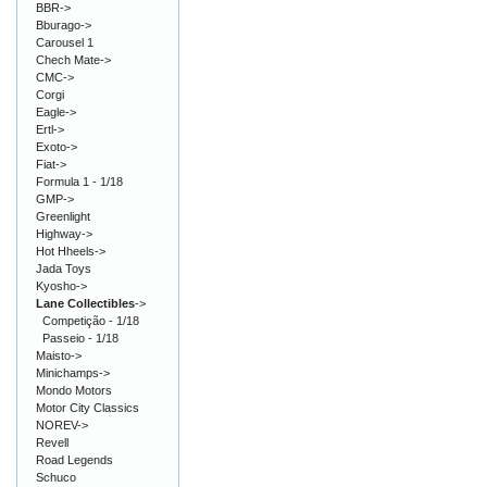
BBR->
Bburago->
Carousel 1
Chech Mate->
CMC->
Corgi
Eagle->
Ertl->
Exoto->
Fiat->
Formula 1 - 1/18
GMP->
Greenlight
Highway->
Hot Hheels->
Jada Toys
Kyosho->
Lane Collectibles
->
Competição - 1/18
Passeio - 1/18
Maisto->
Minichamps->
Mondo Motors
Motor City Classics
NOREV->
Revell
Road Legends
Schuco