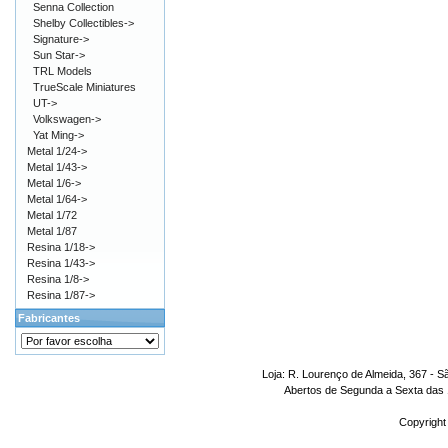
Senna Collection
Shelby Collectibles->
Signature->
Sun Star->
TRL Models
TrueScale Miniatures
UT->
Volkswagen->
Yat Ming->
Metal 1/24->
Metal 1/43->
Metal 1/6->
Metal 1/64->
Metal 1/72
Metal 1/87
Resina 1/18->
Resina 1/43->
Resina 1/8->
Resina 1/87->
Fabricantes
Loja: R. Lourenço de Almeida, 367 - S
Abertos de Segunda a Sexta das 1
Copyright