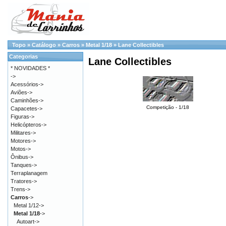
Topo
»
Catálogo
»
Carros
»
Metal 1/18
»
Lane Collectibles
Categorias
Lane Collectibles
* NOVIDADES *
->
Acessórios->
Aviões->
Caminhões->
Competição - 1/18
Capacetes->
Figuras->
Helicópteros->
Militares->
Motores->
Motos->
Ônibus->
Tanques->
Terraplanagem
Tratores->
Trens->
Carros
->
Metal 1/12->
Metal 1/18
->
Autoart->