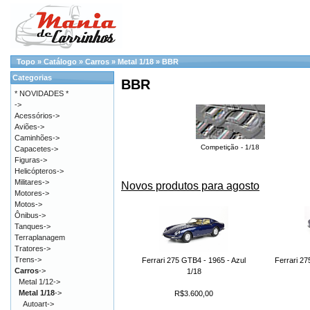
Topo
»
Catálogo
»
Carros
»
Metal 1/18
»
BBR
Categorias
BBR
* NOVIDADES *
->
Acessórios->
Aviões->
Caminhões->
Competição - 1/18
Capacetes->
Figuras->
Helicópteros->
Militares->
Novos produtos para agosto
Motores->
Motos->
Ônibus->
Tanques->
Terraplanagem
Tratores->
Trens->
Ferrari 275 GTB4 - 1965 - Azul
Ferrari 2
Carros
->
1/18
Metal 1/12->
Metal 1/18
->
R$3.600,00
Autoart->