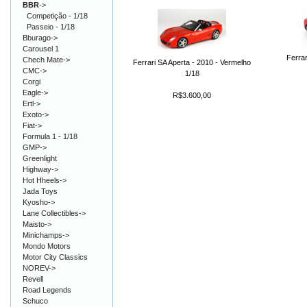
BBR
->
Competição - 1/18
Passeio - 1/18
Bburago->
Carousel 1
Ferrar
Chech Mate->
Ferrari SA Aperta - 2010 - Vermelho
CMC->
1/18
Corgi
Eagle->
R$3.600,00
Ertl->
Exoto->
Fiat->
Formula 1 - 1/18
GMP->
Greenlight
Highway->
Hot Hheels->
Jada Toys
Kyosho->
Lane Collectibles->
Maisto->
Minichamps->
Mondo Motors
Motor City Classics
NOREV->
Revell
Road Legends
Schuco