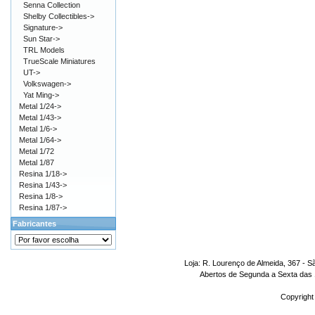
Senna Collection
Shelby Collectibles->
Signature->
Sun Star->
TRL Models
TrueScale Miniatures
UT->
Volkswagen->
Yat Ming->
Metal 1/24->
Metal 1/43->
Metal 1/6->
Metal 1/64->
Metal 1/72
Metal 1/87
Resina 1/18->
Resina 1/43->
Resina 1/8->
Resina 1/87->
Fabricantes
Loja: R. Lourenço de Almeida, 367 - S
Abertos de Segunda a Sexta das 1
Copyright