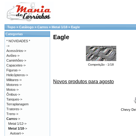
Topo
»
Catálogo
»
Carros
»
Metal 1/18
»
Eagle
Categorias
Eagle
* NOVIDADES *
->
Acessórios->
Aviões->
Caminhões->
Competição - 1/18
Capacetes->
Figuras->
Helicópteros->
Militares->
Novos produtos para agosto
Motores->
Motos->
Ônibus->
Tanques->
Terraplanagem
Tratores->
Chevy Del
Trens->
Carros
->
Metal 1/12->
Metal 1/18
->
Autoart->