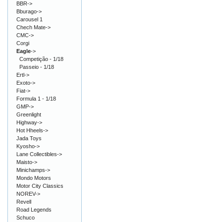
BBR->
Bburago->
Carousel 1
Chech Mate->
CMC->
Corgi
Eagle
->
Competição - 1/18
Passeio - 1/18
Ertl->
Exoto->
Fiat->
Formula 1 - 1/18
GMP->
Greenlight
Highway->
Hot Hheels->
Jada Toys
Kyosho->
Lane Collectibles->
Maisto->
Minichamps->
Mondo Motors
Motor City Classics
NOREV->
Revell
Road Legends
Schuco