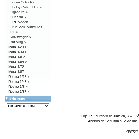
Senna Collection
Shelby Collectibles->
Signature->
Sun Star->
TRL Models
TrueScale Miniatures
UT->
Volkswagen->
Yat Ming->
Metal 1/24->
Metal 1/43->
Metal 1/6->
Metal 1/64->
Metal 1/72
Metal 1/87
Resina 1/18->
Resina 1/43->
Resina 1/8->
Resina 1/87->
Fabricantes
Loja: R. Lourenço de Almeida, 367 - S
Abertos de Segunda a Sexta das 1
Copyright