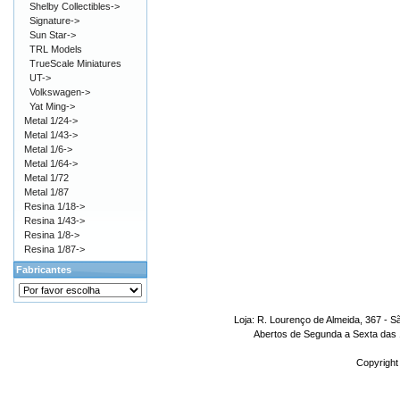
Shelby Collectibles->
Signature->
Sun Star->
TRL Models
TrueScale Miniatures
UT->
Volkswagen->
Yat Ming->
Metal 1/24->
Metal 1/43->
Metal 1/6->
Metal 1/64->
Metal 1/72
Metal 1/87
Resina 1/18->
Resina 1/43->
Resina 1/8->
Resina 1/87->
Fabricantes
Loja: R. Lourenço de Almeida, 367 - S
Abertos de Segunda a Sexta das 1
Copyright