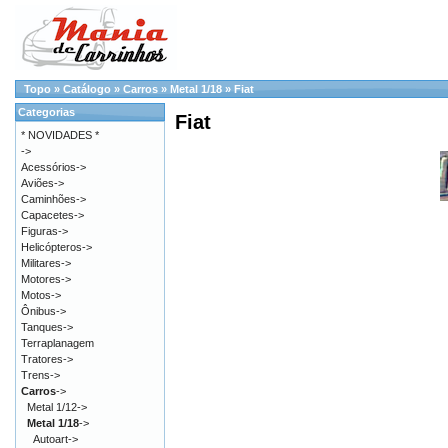
Topo
»
Catálogo
»
Carros
»
Metal 1/18
»
Fiat
Categorias
Fiat
* NOVIDADES *
->
Acessórios->
Aviões->
Caminhões->
Capacetes->
Figuras->
Helicópteros->
Militares->
Motores->
Motos->
Ônibus->
Tanques->
Terraplanagem
Tratores->
Trens->
Carros
->
Metal 1/12->
Metal 1/18
->
Autoart->