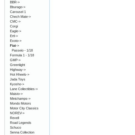
BBR->
Bburago->
Carousel 1
Chech Mate->
CMC->
Corgi
Eagle->
Ertl->
Exoto->
Fiat
->
Passeio - 1/18
Formula 1 - 1/18
GMP->
Greenlight
Highway->
Hot Hheels->
Jada Toys
Kyosho->
Lane Collectibles->
Maisto->
Minichamps->
Mondo Motors
Motor City Classics
NOREV->
Revell
Road Legends
Schuco
Senna Collection