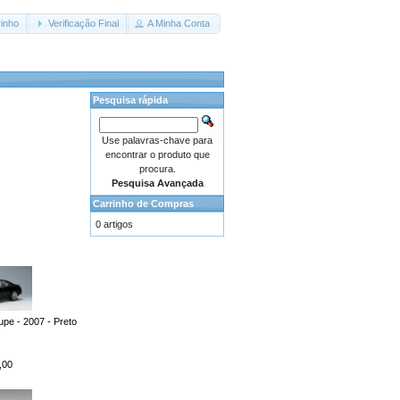
inho
Verificação Final
A Minha Conta
Pesquisa rápida
Use palavras-chave para
encontrar o produto que
procura.
Pesquisa Avançada
Carrinho de Compras
0 artigos
e - 2007 - Preto
,00