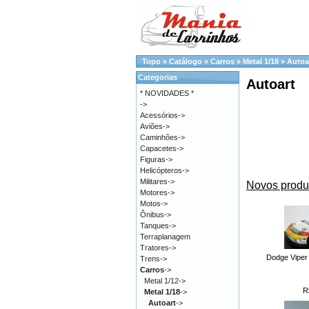
Topo
»
Catálogo
»
Carros
»
Metal 1/18
»
Autoa
Categorias
Autoart
* NOVIDADES *
->
Acessórios->
Aviões->
Caminhões->
Capacetes->
Figuras->
Helicópteros->
Militares->
Novos produ
Motores->
Motos->
Ônibus->
Tanques->
Terraplanagem
Tratores->
Dodge Viper
Trens->
Carros
->
Metal 1/12->
R
Metal 1/18
->
Autoart
->