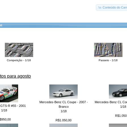
Conteúdo do Carr
rt
Competição - 1/18
Passeio - 1/18
tos para agosto
Mercedes-Benz CL Coupe - 2007 -
Mercedes-Benz CL Coup
 GTS-R #55 - 2001
Branco
1/18
1/18
1/18
R$1.050
$950,00
R$1.050,00