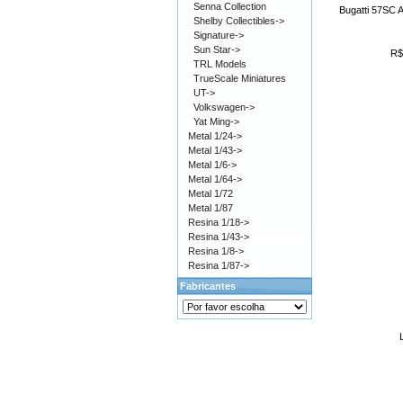
Senna Collection
Bugatti 57SC At
Shelby Collectibles->
Signature->
Sun Star->
R$
TRL Models
TrueScale Miniatures
UT->
Volkswagen->
Yat Ming->
Metal 1/24->
Metal 1/43->
Metal 1/6->
Metal 1/64->
Metal 1/72
Metal 1/87
Resina 1/18->
Resina 1/43->
Resina 1/8->
Resina 1/87->
Fabricantes