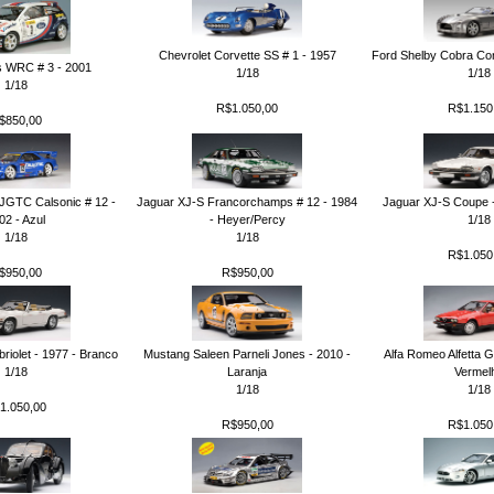
Chevrolet Corvette SS # 1 - 1957
Ford Shelby Cobra Con
s WRC # 3 - 2001
1/18
1/18
1/18
R$1.050,00
R$1.150
$850,00
 JGTC Calsonic # 12 -
Jaguar XJ-S Francorchamps # 12 - 1984
Jaguar XJ-S Coupe -
02 - Azul
- Heyer/Percy
1/18
1/18
1/18
R$1.050
$950,00
R$950,00
riolet - 1977 - Branco
Mustang Saleen Parneli Jones - 2010 -
Alfa Romeo Alfetta G
1/18
Laranja
Vermel
1/18
1/18
1.050,00
R$950,00
R$1.050