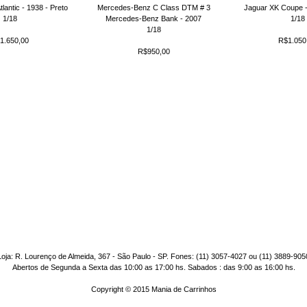
lantic - 1938 - Preto
Mercedes-Benz C Class DTM # 3
Jaguar XK Coupe -
1/18
Mercedes-Benz Bank - 2007
1/18
1/18
1.650,00
R$1.050
R$950,00
Loja: R. Lourenço de Almeida, 367 - São Paulo - SP. Fones: (11) 3057-4027 ou (11) 3889-905
Abertos de Segunda a Sexta das 10:00 as 17:00 hs. Sabados : das 9:00 as 16:00 hs.
Copyright © 2015 Mania de Carrinhos