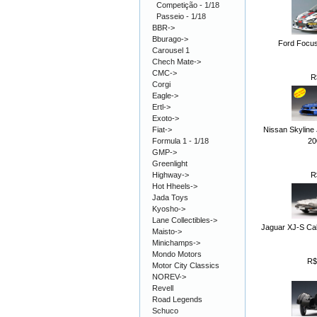
Competição - 1/18
Passeio - 1/18
BBR->
Bburago->
Ford Focu
Carousel 1
Chech Mate->
CMC->
R
Corgi
Eagle->
Ertl->
Exoto->
Nissan Skyline
Fiat->
20
Formula 1 - 1/18
GMP->
Greenlight
R
Highway->
Hot Hheels->
Jada Toys
Kyosho->
Lane Collectibles->
Jaguar XJ-S Cab
Maisto->
Minichamps->
Mondo Motors
R$
Motor City Classics
NOREV->
Revell
Road Legends
Schuco