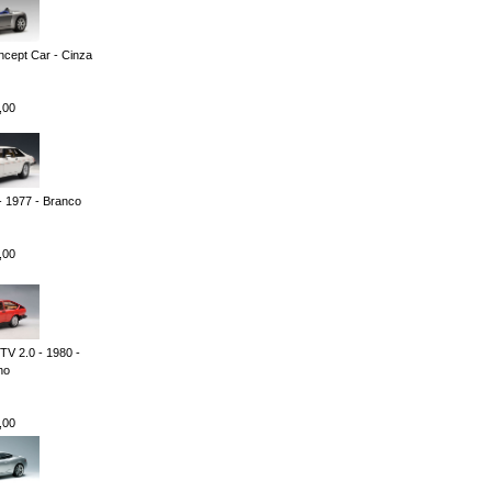
cept Car - Cinza
,00
 1977 - Branco
,00
TV 2.0 - 1980 -
ho
,00