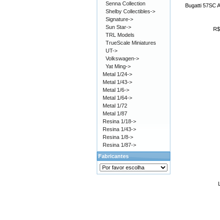
Senna Collection
Bugatti 57SC At
Shelby Collectibles->
Signature->
Sun Star->
R$
TRL Models
TrueScale Miniatures
UT->
Volkswagen->
Yat Ming->
Metal 1/24->
Metal 1/43->
Metal 1/6->
Metal 1/64->
Metal 1/72
Metal 1/87
Resina 1/18->
Resina 1/43->
Resina 1/8->
Resina 1/87->
Fabricantes