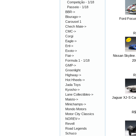
Competição - 1/18
Passeio - 1/18
BBR->
Bburago->
Ford Focu
Carousel 1
Chech Mate->
CMC->
R
Corgi
Eagle->
Ertl->
Exoto->
Nissan Skyline
Fiat->
20
Formula 1 - 1/18
GMP->
Greenlight
R
Highway->
Hot Hheels->
Jada Toys
Kyosho->
Lane Collectibles->
Jaguar XJ-S Cab
Maisto->
Minichamps->
Mondo Motors
R$
Motor City Classics
NOREV->
Revell
Road Legends
Schuco