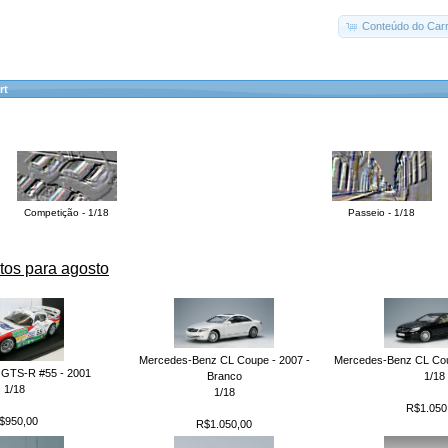
Conteúdo do Carr
rt
Competição - 1/18
Passeio - 1/18
tos para agosto
Mercedes-Benz CL Coupe - 2007 -
Mercedes-Benz CL Coup
 GTS-R #55 - 2001
Branco
1/18
1/18
1/18
R$1.050
$950,00
R$1.050,00