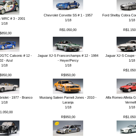
Chevrolet Corvette SS # 1 - 1957
Ford Shelby Cobra Con
s WRC # 3 - 2001
1/18
1/18
1/18
R$1.050,00
R$1.150
$850,00
 JGTC Calsonic # 12 -
Jaguar XJ-S Francorchamps # 12 - 1984
Jaguar XJ-S Coupe -
02 - Azul
- Heyer/Percy
1/18
1/18
1/18
R$1.050
$950,00
R$950,00
riolet - 1977 - Branco
Mustang Saleen Parneli Jones - 2010 -
Alfa Romeo Alfetta G
1/18
Laranja
Vermel
1/18
1/18
1.050,00
R$950,00
R$1.050