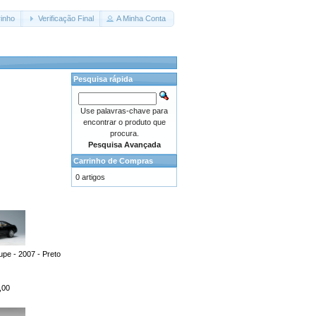
inho
Verificação Final
A Minha Conta
Pesquisa rápida
Use palavras-chave para
encontrar o produto que
procura.
Pesquisa Avançada
Carrinho de Compras
0 artigos
e - 2007 - Preto
,00