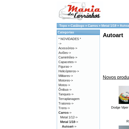
Topo
»
Catálogo
»
Carros
»
Metal 1/18
»
Autoa
Categorias
Autoart
* NOVIDADES *
->
Acessórios->
Aviões->
Caminhões->
Capacetes->
Figuras->
Helicópteros->
Militares->
Novos produ
Motores->
Motos->
Ônibus->
Tanques->
Terraplanagem
Tratores->
Dodge Viper
Trens->
Carros
->
Metal 1/12->
R
Metal 1/18
->
Autoart
->