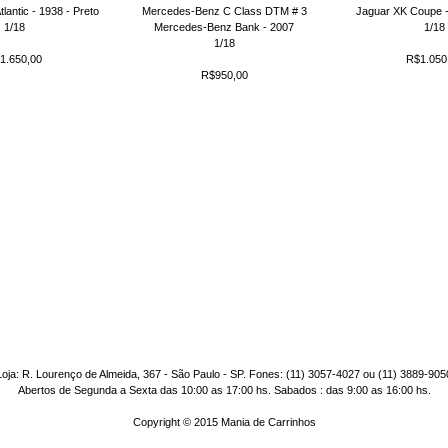
lantic - 1938 - Preto
Mercedes-Benz C Class DTM # 3
Jaguar XK Coupe -
1/18
Mercedes-Benz Bank - 2007
1/18
1/18
1.650,00
R$1.050
R$950,00
Loja: R. Lourenço de Almeida, 367 - São Paulo - SP. Fones: (11) 3057-4027 ou (11) 3889-905
Abertos de Segunda a Sexta das 10:00 as 17:00 hs. Sabados : das 9:00 as 16:00 hs.
Copyright © 2015 Mania de Carrinhos