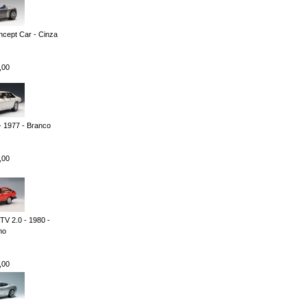
cept Car - Cinza
,00
 1977 - Branco
,00
TV 2.0 - 1980 -
ho
,00