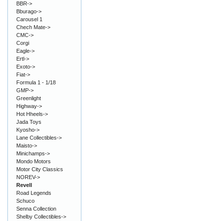
BBR->
Bburago->
Carousel 1
Chech Mate->
CMC->
Corgi
Eagle->
Ertl->
Exoto->
Fiat->
Formula 1 - 1/18
GMP->
Greenlight
Highway->
Hot Hheels->
Jada Toys
Kyosho->
Lane Collectibles->
Maisto->
Minichamps->
Mondo Motors
Motor City Classics
NOREV->
Revell
Road Legends
Schuco
Senna Collection
Shelby Collectibles->