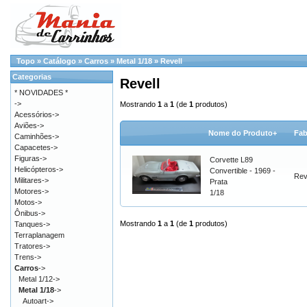
Topo
»
Catálogo
»
Carros
»
Metal 1/18
»
Revell
Categorias
Revell
* NOVIDADES *
->
Mostrando
1
a
1
(de
1
produtos)
Acessórios->
Aviões->
Nome do Produto+
Fab
Caminhões->
Capacetes->
Figuras->
Corvette L89
Helicópteros->
Convertible - 1969 -
Rev
Militares->
Prata
Motores->
1/18
Motos->
Ônibus->
Mostrando
1
a
1
(de
1
produtos)
Tanques->
Terraplanagem
Tratores->
Trens->
Carros
->
Metal 1/12->
Metal 1/18
->
Autoart->