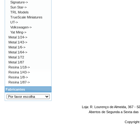
Signature->
Sun Star->
TRL Models
TrueScale Miniatures
UT->
Volkswagen->
Yat Ming->
Metal 1/24->
Metal 1/43->
Metal 1/6->
Metal 1/64->
Metal 1/72
Metal 1/87
Resina 1/18->
Resina 1/43->
Resina 1/8->
Resina 1/87->
Fabricantes
Loja: R. Lourenço de Almeida, 367 - S
Abertos de Segunda a Sexta das 1
Copyright