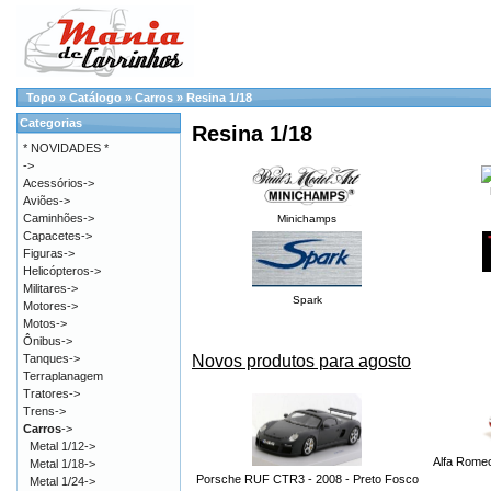
Topo
»
Catálogo
»
Carros
»
Resina 1/18
Categorias
Resina 1/18
* NOVIDADES *
->
Acessórios->
Aviões->
Caminhões->
Minichamps
Capacetes->
Figuras->
Helicópteros->
Militares->
Spark
Motores->
Motos->
Ônibus->
Novos produtos para agosto
Tanques->
Terraplanagem
Tratores->
Trens->
Carros
->
Metal 1/12->
Alfa Romeo
Metal 1/18->
Porsche RUF CTR3 - 2008 - Preto Fosco
Metal 1/24->