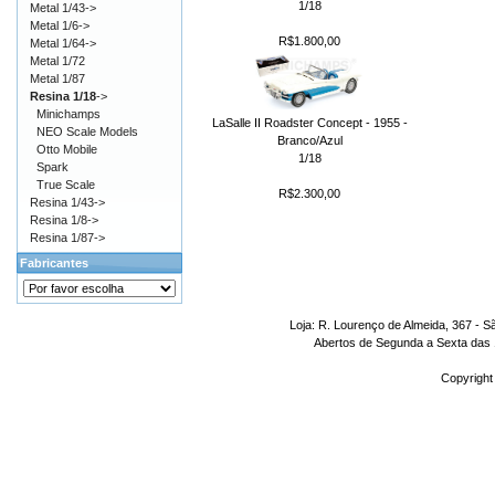
1/18
Metal 1/43->
Metal 1/6->
R$1.800,00
Metal 1/64->
Metal 1/72
Metal 1/87
Resina 1/18
->
Minichamps
LaSalle II Roadster Concept - 1955 -
NEO Scale Models
Branco/Azul
Otto Mobile
1/18
Spark
True Scale
R$2.300,00
Resina 1/43->
Resina 1/8->
Resina 1/87->
Fabricantes
Loja: R. Lourenço de Almeida, 367 - S
Abertos de Segunda a Sexta das 1
Copyright