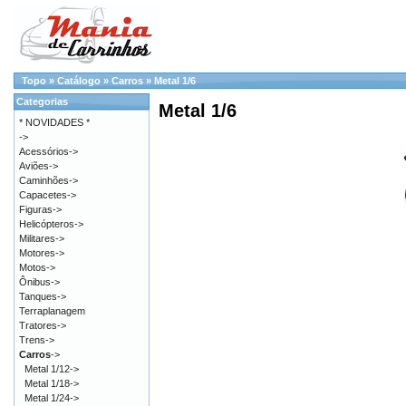
Topo
»
Catálogo
»
Carros
»
Metal 1/6
Categorias
Metal 1/6
* NOVIDADES *
->
Acessórios->
Aviões->
Caminhões->
Capacetes->
Figuras->
Helicópteros->
Militares->
Motores->
Motos->
Ônibus->
Tanques->
Terraplanagem
Tratores->
Trens->
Carros
->
Metal 1/12->
Metal 1/18->
Metal 1/24->