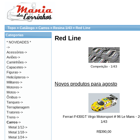
Topo
»
Catálogo
»
Carros
»
Resina 1/43
»
Red Line
Categorias
Red Line
* NOVIDADES *
->
Acessórios->
Aviões->
Caminhões->
Competição - 1/43
Capacetes->
Figuras->
Helicópteros->
Militares->
Novos produtos para agosto
Motores->
Motos->
Ônibus->
Tanques->
Terraplanagem
Tratores->
Ferrari F430GT Virgo Motorsport # 96 Le Mans - 
Trens->
1/43
Carros
->
Metal 1/12->
R$390,00
Metal 1/18->
Metal 1/24->