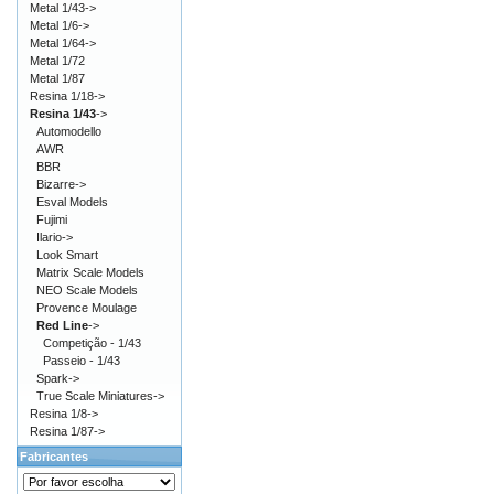
Metal 1/43->
Metal 1/6->
Metal 1/64->
Metal 1/72
Metal 1/87
Resina 1/18->
Resina 1/43
->
Automodello
AWR
BBR
Bizarre->
Esval Models
Fujimi
Ilario->
Look Smart
Matrix Scale Models
NEO Scale Models
Provence Moulage
Red Line
->
Competição - 1/43
Passeio - 1/43
Spark->
True Scale Miniatures->
Resina 1/8->
Resina 1/87->
Fabricantes