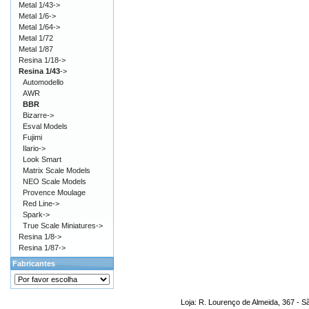
Metal 1/43->
Metal 1/6->
Metal 1/64->
Metal 1/72
Metal 1/87
Resina 1/18->
Resina 1/43
->
Automodello
AWR
BBR
Bizarre->
Esval Models
Fujimi
Ilario->
Look Smart
Matrix Scale Models
NEO Scale Models
Provence Moulage
Red Line->
Spark->
True Scale Miniatures->
Resina 1/8->
Resina 1/87->
Fabricantes
Loja: R. Lourenço de Almeida, 367 - S