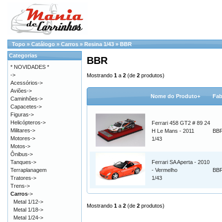
Topo
»
Catálogo
»
Carros
»
Resina 1/43
»
BBR
Categorias
BBR
* NOVIDADES *
->
Mostrando
1
a
2
(de
2
produtos)
Acessórios->
Aviões->
Nome do Produto+
Fab
Caminhões->
Capacetes->
Figuras->
Helicópteros->
Ferrari 458 GT2 # 89 24
Militares->
H Le Mans - 2011
BBR
Motores->
1/43
Motos->
Ônibus->
Tanques->
Ferrari SA Aperta - 2010
Terraplanagem
- Vermelho
BBR
Tratores->
1/43
Trens->
Carros
->
Metal 1/12->
Mostrando
1
a
2
(de
2
produtos)
Metal 1/18->
Metal 1/24->