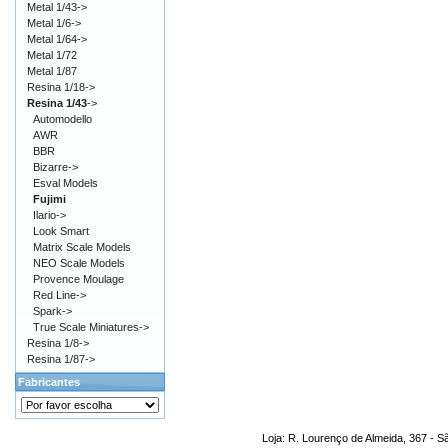
Metal 1/43->
Metal 1/6->
Metal 1/64->
Metal 1/72
Metal 1/87
Resina 1/18->
Resina 1/43
->
Automodello
AWR
BBR
Bizarre->
Esval Models
Fujimi
Ilario->
Look Smart
Matrix Scale Models
NEO Scale Models
Provence Moulage
Red Line->
Spark->
True Scale Miniatures->
Resina 1/8->
Resina 1/87->
Fabricantes
Loja: R. Lourenço de Almeida, 367 - S