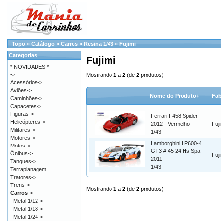
Topo
»
Catálogo
»
Carros
»
Resina 1/43
»
Fujimi
Categorias
Fujimi
* NOVIDADES *
->
Mostrando
1
a
2
(de
2
produtos)
Acessórios->
Aviões->
Nome do Produto+
Fab
Caminhões->
Capacetes->
Figuras->
Ferrari F458 Spider -
Helicópteros->
2012 - Vermelho
Fuji
Militares->
1/43
Motores->
Lamborghini LP600-4
Motos->
GT3 # 45 24 Hs Spa -
Ônibus->
Fuji
2011
Tanques->
1/43
Terraplanagem
Tratores->
Trens->
Mostrando
1
a
2
(de
2
produtos)
Carros
->
Metal 1/12->
Metal 1/18->
Metal 1/24->