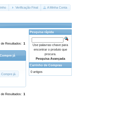
inho
Verificação Final
A Minha Conta
Pesquisa rápida
 de Resultados:
1
Use palavras-chave para
encontrar o produto que
procura.
Compre já
Pesquisa Avançada
Carrinho de Compras
0 artigos
Compre já
 de Resultados:
1