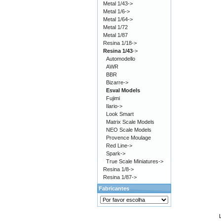
Metal 1/43->
Metal 1/6->
Metal 1/64->
Metal 1/72
Metal 1/87
Resina 1/18->
Resina 1/43
->
Automodello
AWR
BBR
Bizarre->
Esval Models
Fujimi
Ilario->
Look Smart
Matrix Scale Models
NEO Scale Models
Provence Moulage
Red Line->
Spark->
True Scale Miniatures->
Resina 1/8->
Resina 1/87->
Fabricantes