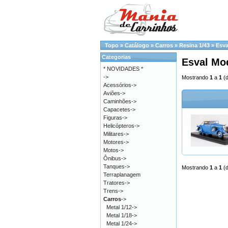
Topo
»
Catálogo
»
Carros
»
Resina 1/43
»
Esva
Categorias
Esval Mo
* NOVIDADES *
->
Mostrando
1
a
1
(
Acessórios->
Aviões->
Caminhões->
Capacetes->
Figuras->
Helicópteros->
Militares->
Motores->
Motos->
Ônibus->
Tanques->
Mostrando
1
a
1
(
Terraplanagem
Tratores->
Trens->
Carros
->
Metal 1/12->
Metal 1/18->
Metal 1/24->