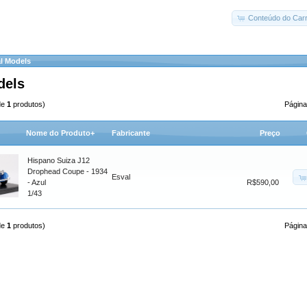
Conteúdo do Carr
l Models
dels
de
1
produtos)
Página
Nome do Produto+
Fabricante
Preço
Hispano Suiza J12
Drophead Coupe - 1934
Esval
- Azul
R$590,00
1/43
de
1
produtos)
Página