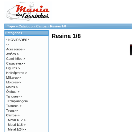
Topo
»
Catálogo
»
Carros
»
Resina 1/8
Categorias
Resina 1/8
* NOVIDADES *
->
Acessórios->
Aviões->
Caminhões->
Capacetes->
Figuras->
Helicópteros->
Militares->
Motores->
Motos->
Ônibus->
Tanques->
Terraplanagem
Tratores->
Trens->
Carros
->
Metal 1/12->
Metal 1/18->
Metal 1/24->