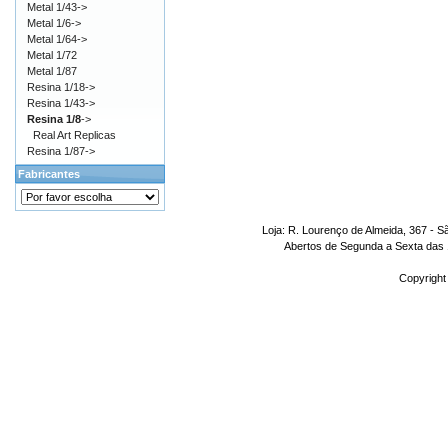
Metal 1/43->
Metal 1/6->
Metal 1/64->
Metal 1/72
Metal 1/87
Resina 1/18->
Resina 1/43->
Resina 1/8
->
Real Art Replicas
Resina 1/87->
Fabricantes
Loja: R. Lourenço de Almeida, 367 - S
Abertos de Segunda a Sexta das 1
Copyright