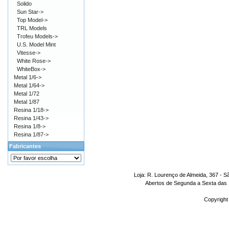
Solido
Sun Star->
Top Model->
TRL Models
Trofeu Models->
U.S. Model Mint
Vitesse->
White Rose->
WhiteBox->
Metal 1/6->
Metal 1/64->
Metal 1/72
Metal 1/87
Resina 1/18->
Resina 1/43->
Resina 1/8->
Resina 1/87->
Fabricantes
Loja: R. Lourenço de Almeida, 367 - S
Abertos de Segunda a Sexta das 1
Copyright