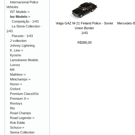
Internacional Police
Vehicles
IST Models->
Ixo Models
->
Competição - 1/43
Volga GAZ M-21 Finland Police - Soviet
Mercedes-B
La Storia Collection -
Union Border
1/43
1/43
Passeio - 1/43
J-collection
R$380,00
Johnny Lightning
K. Line->
Kyosho
Lansdowne Models
Luxury
M4
Mathbox->
Minichamps->
Norev->
Oxford
Premium ClassiXXs
Premium X->
Rextoys
Rio
Road Champs
Road Legends->
Rob Eddie
Schuco->
Senna Collection