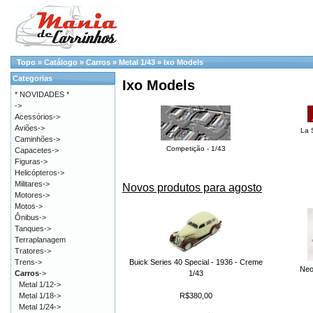
Topo
»
Catálogo
»
Carros
»
Metal 1/43
»
Ixo Models
Categorias
Ixo Models
* NOVIDADES *
->
Acessórios->
Aviões->
La S
Caminhões->
Competição - 1/43
Capacetes->
Figuras->
Helicópteros->
Militares->
Novos produtos para agosto
Motores->
Motos->
Ônibus->
Tanques->
Terraplanagem
Tratores->
Buick Series 40 Special - 1936 - Creme
Trens->
Neo
1/43
Carros
->
Metal 1/12->
R$380,00
Metal 1/18->
Metal 1/24->