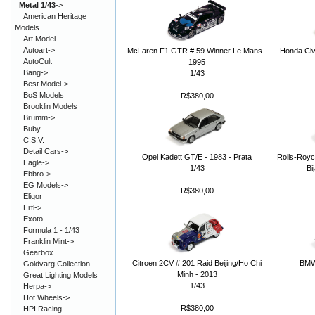
Metal 1/43
->
American Heritage
Models
Art Model
Autoart->
McLaren F1 GTR # 59 Winner Le Mans -
Honda Civ
AutoCult
1995
Bang->
1/43
Best Model->
BoS Models
R$380,00
Brooklin Models
Brumm->
Buby
C.S.V.
Detail Cars->
Opel Kadett GT/E - 1983 - Prata
Rolls-Roy
Eagle->
1/43
Bi
Ebbro->
EG Models->
R$380,00
Eligor
Ertl->
Exoto
Formula 1 - 1/43
Franklin Mint->
Gearbox
Citroen 2CV # 201 Raid Beijing/Ho Chi
BMW 
Goldvarg Collection
Minh - 2013
Great Lighting Models
1/43
Herpa->
Hot Wheels->
R$380,00
HPI Racing