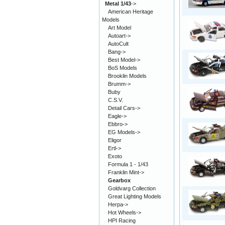
Metal 1/43
->
American Heritage
Models
Art Model
Autoart->
AutoCult
Bang->
Best Model->
BoS Models
Brooklin Models
Brumm->
Buby
C.S.V.
Detail Cars->
Eagle->
Ebbro->
EG Models->
Eligor
Ertl->
Exoto
Formula 1 - 1/43
Franklin Mint->
Gearbox
Goldvarg Collection
Great Lighting Models
Herpa->
Hot Wheels->
HPI Racing