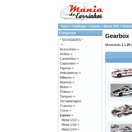
Topo
»
Catálogo
»
Carros
»
Metal 1/43
»
Gear
Categorias
Gearbox
* NOVIDADES *
->
Mostrando
1
a
20
Acessórios->
Aviões->
Caminhões->
Capacetes->
Figuras->
Helicópteros->
Militares->
Motores->
Motos->
Ônibus->
Tanques->
Terraplanagem
Tratores->
Trens->
Carros
->
Metal 1/12->
Metal 1/18->
Metal 1/24->