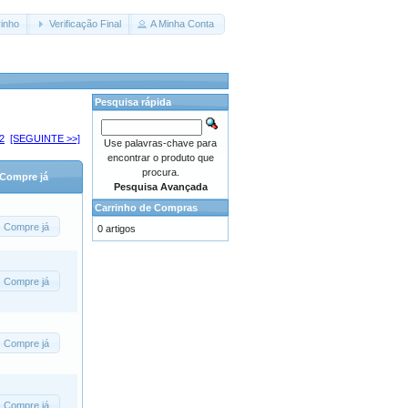
inho
Verificação Final
A Minha Conta
Pesquisa rápida
2
[SEGUINTE >>]
Use palavras-chave para
encontrar o produto que
procura.
Compre já
Pesquisa Avançada
Carrinho de Compras
Compre já
0 artigos
Compre já
Compre já
Compre já