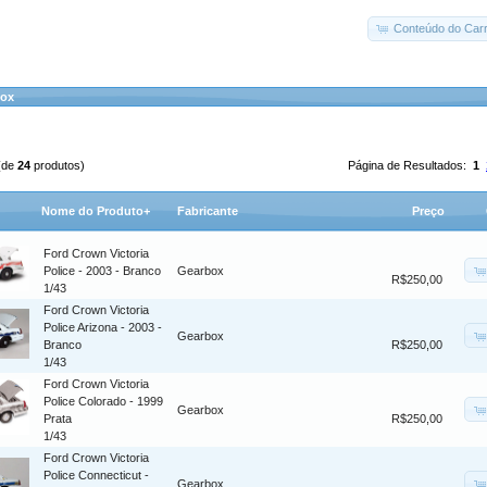
Conteúdo do Carr
box
(de
24
produtos)
Página de Resultados:
1
Nome do Produto+
Fabricante
Preço
Ford Crown Victoria
Police - 2003 - Branco
Gearbox
R$250,00
1/43
Ford Crown Victoria
Police Arizona - 2003 -
Gearbox
Branco
R$250,00
1/43
Ford Crown Victoria
Police Colorado - 1999
Gearbox
Prata
R$250,00
1/43
Ford Crown Victoria
Police Connecticut -
Gearbox