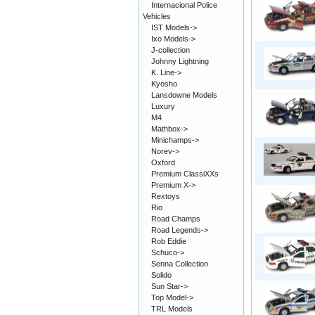
Internacional Police
Vehicles
IST Models->
Ixo Models->
J-collection
Johnny Lightning
K. Line->
Kyosho
Lansdowne Models
Luxury
M4
Mathbox->
Minichamps->
Norev->
Oxford
Premium ClassiXXs
Premium X->
Rextoys
Rio
Road Champs
Road Legends->
Rob Eddie
Schuco->
Senna Collection
Solido
Sun Star->
Top Model->
TRL Models