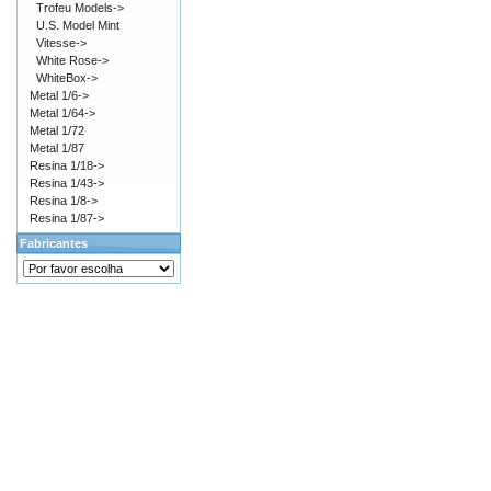
Trofeu Models->
U.S. Model Mint
Vitesse->
White Rose->
WhiteBox->
Metal 1/6->
Metal 1/64->
Metal 1/72
Metal 1/87
Resina 1/18->
Resina 1/43->
Resina 1/8->
Resina 1/87->
Fabricantes