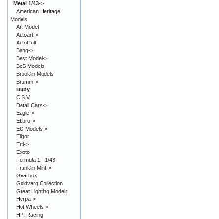
Metal 1/43
->
American Heritage
Models
Art Model
Autoart->
AutoCult
Bang->
Best Model->
BoS Models
Brooklin Models
Brumm->
Buby
C.S.V.
Detail Cars->
Eagle->
Ebbro->
EG Models->
Eligor
Ertl->
Exoto
Formula 1 - 1/43
Franklin Mint->
Gearbox
Goldvarg Collection
Great Lighting Models
Herpa->
Hot Wheels->
HPI Racing