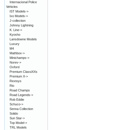
Internacional Police
Vehicles
IST Models->
Ixo Models->
J-collection
Johnny Lightning
K. Line->
Kyosho
Lansdowne Models
Luxury
M4
Mathbox->
Minichamps->
Norev->
Oxford
Premium ClassiXXs
Premium X->
Rextoys
Rio
Road Champs
Road Legends->
Rob Eddie
Schuco->
Senna Collection
Solido
Sun Star->
Top Model->
TRL Models