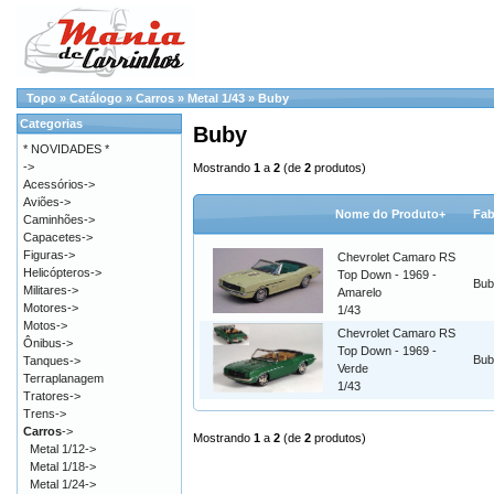
Topo
»
Catálogo
»
Carros
»
Metal 1/43
»
Buby
Categorias
Buby
* NOVIDADES *
->
Mostrando
1
a
2
(de
2
produtos)
Acessórios->
Aviões->
Nome do Produto+
Fab
Caminhões->
Capacetes->
Figuras->
Chevrolet Camaro RS
Helicópteros->
Top Down - 1969 -
Bub
Militares->
Amarelo
Motores->
1/43
Motos->
Chevrolet Camaro RS
Ônibus->
Top Down - 1969 -
Bub
Tanques->
Verde
Terraplanagem
1/43
Tratores->
Trens->
Carros
->
Mostrando
1
a
2
(de
2
produtos)
Metal 1/12->
Metal 1/18->
Metal 1/24->