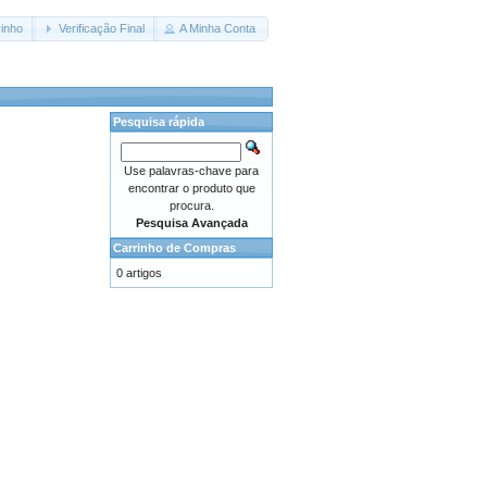
inho
Verificação Final
A Minha Conta
Pesquisa rápida
Use palavras-chave para
encontrar o produto que
procura.
Pesquisa Avançada
Carrinho de Compras
0 artigos