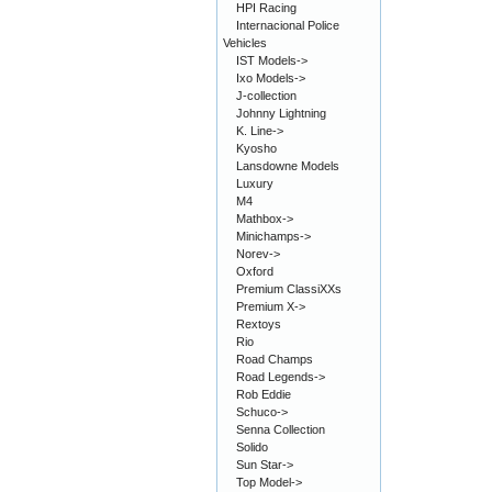
HPI Racing
Internacional Police
Vehicles
IST Models->
Ixo Models->
J-collection
Johnny Lightning
K. Line->
Kyosho
Lansdowne Models
Luxury
M4
Mathbox->
Minichamps->
Norev->
Oxford
Premium ClassiXXs
Premium X->
Rextoys
Rio
Road Champs
Road Legends->
Rob Eddie
Schuco->
Senna Collection
Solido
Sun Star->
Top Model->