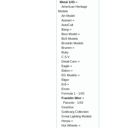
Metal 1/43
->
American Heritage
Models
Art Model
Autoart->
AutoCult
Bang->
Best Model->
BoS Models
Brooklin Models
Brumm->
Buby
C.S.V.
Detail Cars->
Eagle->
Ebbro->
EG Models->
Eligor
Ertl->
Exoto
Formula 1 - 1/43
Franklin Mint
->
Passeio - 1/43
Gearbox
Goldvarg Collection
Great Lighting Models
Herpa->
Hot Wheels->