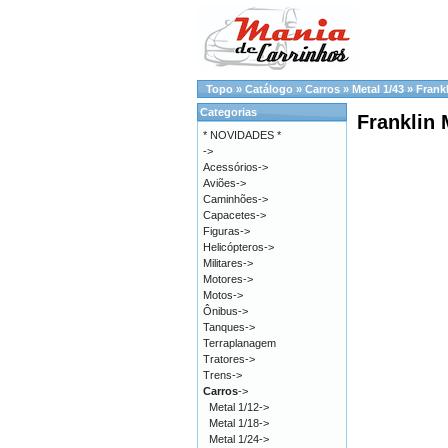
Topo
»
Catálogo
»
Carros
»
Metal 1/43
»
Frankl
Categorias
Franklin 
* NOVIDADES *
->
Acessórios->
Aviões->
Caminhões->
Capacetes->
Figuras->
Helicópteros->
Militares->
Motores->
Motos->
Ônibus->
Tanques->
Terraplanagem
Tratores->
Trens->
Carros
->
Metal 1/12->
Metal 1/18->
Metal 1/24->