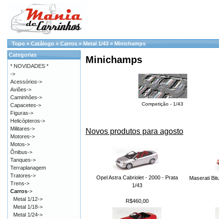
Topo
»
Catálogo
»
Carros
»
Metal 1/43
»
Minichamps
Categorias
Minichamps
* NOVIDADES *
->
Acessórios->
Aviões->
Caminhões->
Competição - 1/43
Capacetes->
Figuras->
Helicópteros->
Militares->
Novos produtos para agosto
Motores->
Motos->
Ônibus->
Tanques->
Terraplanagem
Tratores->
Opel Astra Cabriolet - 2000 - Prata
Maserati Bit
Trens->
1/43
Carros
->
Metal 1/12->
R$460,00
Metal 1/18->
Metal 1/24->