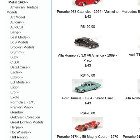
Metal 1/43
->
American Heritage
Porsche 968 Cabriolet - 1994 - Vermelho
Mercedes Be
Models
1/43
Art Model
Autoart->
R$420,00
AutoCult
Bang->
Best Model->
BoS Models
Brooklin Models
Brumm->
Audi TT
Alfa Romeo 75 3.0 V6 America - 1989 -
Buby
Preto
C.S.V.
1/43
Detail Cars->
Eagle->
R$440,00
Ebbro->
EG Models->
Eligor
Ertl->
Exoto
Ford Taunus - 1964 - Verde Claro
Alfa Rom
Formula 1 - 1/43
1/43
Franklin Mint->
Gearbox
R$420,00
Goldvarg Collection
Great Lighting Models
Herpa->
Hot Wheels->
Porsche 917K # 59 Magny Cours - 1970
Porsche 91
HPI Racing