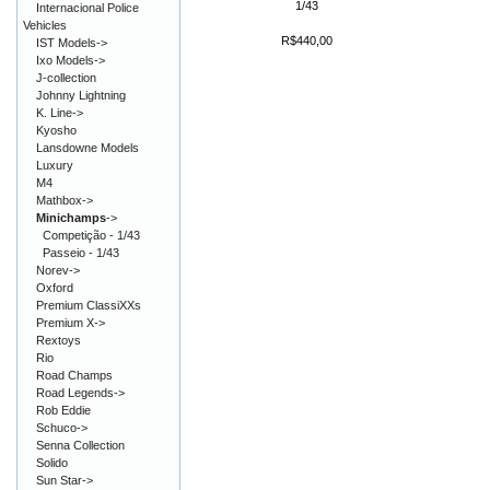
1/43
Internacional Police
Vehicles
R$440,00
IST Models->
Ixo Models->
J-collection
Johnny Lightning
K. Line->
Kyosho
Lansdowne Models
Luxury
M4
Mathbox->
Minichamps
->
Competição - 1/43
Passeio - 1/43
Norev->
Oxford
Premium ClassiXXs
Premium X->
Rextoys
Rio
Road Champs
Road Legends->
Rob Eddie
Schuco->
Senna Collection
Solido
Sun Star->