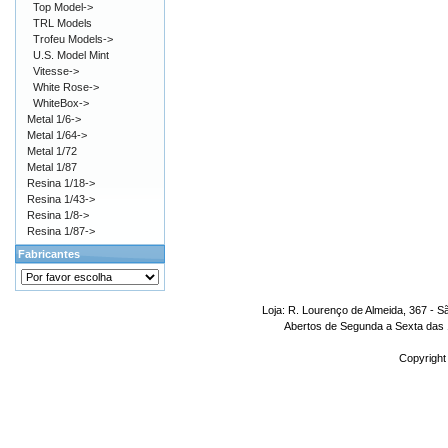
Top Model->
TRL Models
Trofeu Models->
U.S. Model Mint
Vitesse->
White Rose->
WhiteBox->
Metal 1/6->
Metal 1/64->
Metal 1/72
Metal 1/87
Resina 1/18->
Resina 1/43->
Resina 1/8->
Resina 1/87->
Fabricantes
Loja: R. Lourenço de Almeida, 367 - S
Abertos de Segunda a Sexta das 1
Copyright