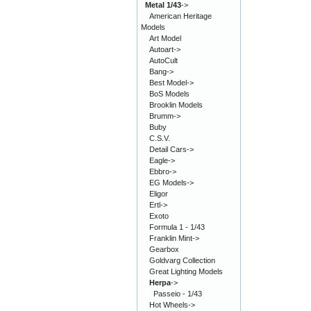
Metal 1/43
->
American Heritage
Models
Art Model
Autoart->
AutoCult
Bang->
Best Model->
BoS Models
Brooklin Models
Brumm->
Buby
C.S.V.
Detail Cars->
Eagle->
Ebbro->
EG Models->
Eligor
Ertl->
Exoto
Formula 1 - 1/43
Franklin Mint->
Gearbox
Goldvarg Collection
Great Lighting Models
Herpa
->
Passeio - 1/43
Hot Wheels->