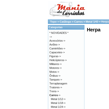
Topo
»
Catálogo
»
Carros
»
Metal 1/43
»
Herpa
Categorias
Herpa
* NOVIDADES *
->
Acessórios->
Aviões->
Caminhões->
Capacetes->
Figuras->
Helicópteros->
Militares->
Motores->
Motos->
Ônibus->
Tanques->
Terraplanagem
Tratores->
Trens->
Carros
->
Metal 1/12->
Metal 1/18->
Metal 1/24->