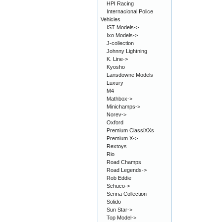
HPI Racing
Internacional Police
Vehicles
IST Models->
Ixo Models->
J-collection
Johnny Lightning
K. Line->
Kyosho
Lansdowne Models
Luxury
M4
Mathbox->
Minichamps->
Norev->
Oxford
Premium ClassiXXs
Premium X->
Rextoys
Rio
Road Champs
Road Legends->
Rob Eddie
Schuco->
Senna Collection
Solido
Sun Star->
Top Model->