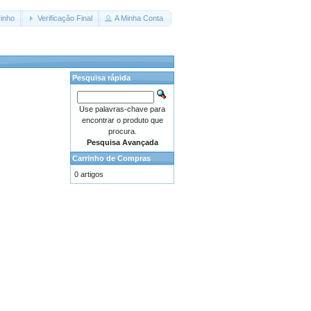
inho
Verificação Final
A Minha Conta
Pesquisa rápida
Use palavras-chave para
encontrar o produto que
procura.
Pesquisa Avançada
Carrinho de Compras
0 artigos