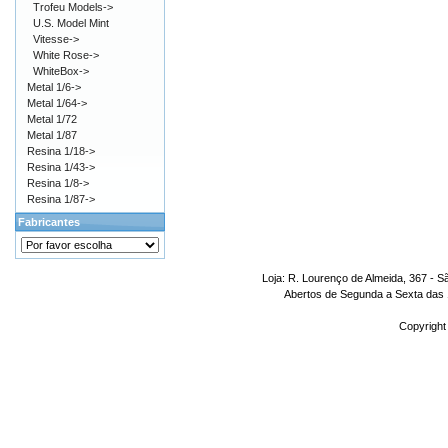
Trofeu Models->
U.S. Model Mint
Vitesse->
White Rose->
WhiteBox->
Metal 1/6->
Metal 1/64->
Metal 1/72
Metal 1/87
Resina 1/18->
Resina 1/43->
Resina 1/8->
Resina 1/87->
Fabricantes
Loja: R. Lourenço de Almeida, 367 - S
Abertos de Segunda a Sexta das 1
Copyright