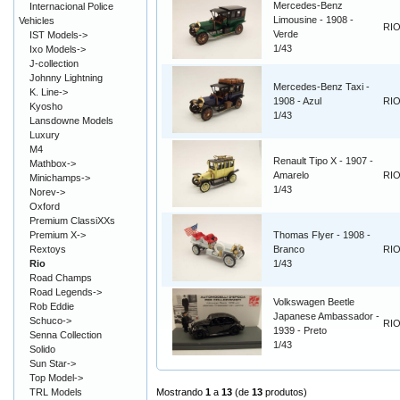
Mercedes-Benz
Internacional Police
Limousine - 1908 -
Vehicles
RI
Verde
IST Models->
1/43
Ixo Models->
J-collection
Johnny Lightning
Mercedes-Benz Taxi -
K. Line->
1908 - Azul
RI
Kyosho
1/43
Lansdowne Models
Luxury
M4
Renault Tipo X - 1907 -
Mathbox->
Amarelo
RI
Minichamps->
1/43
Norev->
Oxford
Premium ClassiXXs
Premium X->
Thomas Flyer - 1908 -
Rextoys
Branco
RI
Rio
1/43
Road Champs
Road Legends->
Volkswagen Beetle
Rob Eddie
Japanese Ambassador -
Schuco->
RI
1939 - Preto
Senna Collection
1/43
Solido
Sun Star->
Top Model->
TRL Models
Mostrando
1
a
13
(de
13
produtos)