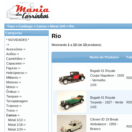
Topo
»
Catálogo
»
Carros
»
Metal 1/43
»
Rio
Categorias
Rio
* NOVIDADES *
->
Mostrando
1
a
13
(de
13
produtos)
Acessórios->
Aviões->
Nome do Produto+
Fab
Caminhões->
Capacetes->
Figuras->
Bugatti 41 Royale
Helicópteros->
Coupe Napoleon - 1926
Militares->
RI
- Vermelho
Motores->
1/43
Motos->
Ônibus->
Tanques->
Bugatti 41 Royale
Terraplanagem
Torpedo - 1927 - Verde
RI
Tratores->
1/43
Trens->
Carros
->
Citroen ID 19 Break
Metal 1/12->
Ambulance - 1959 -
Metal 1/18->
RI
Branco
Metal 1/24->