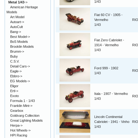
1/43
Metal 1/43
->
American Heritage
Models
Fiat 60 CV - 1905 -
Art Model
Vermelho
RI
Autoart->
1/43
AutoCult
Bang->
Best Model->
Fiat Zero Cabriolet -
BoS Models
1914 - Vermelho
RI
Brooklin Models
1/43
Brumm->
Buby
C.S.V.
Detail Cars->
Ford 999 - 1902
RI
Eagle->
1/43
Ebbro->
EG Models->
Eligor
Ertl->
Itala - 1907 - Vermelho
Exoto
RI
1/43
Formula 1 - 1/43
Franklin Mint->
Gearbox
Goldvarg Collection
Lincoln Continental
Great Lighting Models
Cabriolet - 1941 - Vinho
RI
Herpa->
1/43
Hot Wheels->
HPI Racing