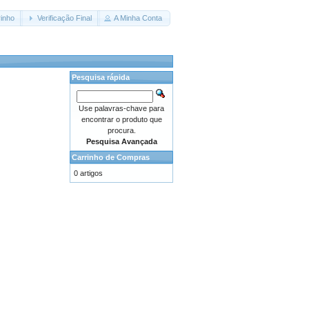
inho
Verificação Final
A Minha Conta
Pesquisa rápida
Use palavras-chave para
encontrar o produto que
procura.
Pesquisa Avançada
Carrinho de Compras
0 artigos