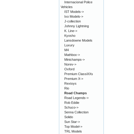
Internacional Police
Vehicles
IST Models->
Ixo Models->
J-collection
Johnny Lightning
K. Line->
Kyosho
Lansdowne Models
Luxury
M4
Mathbox->
Minichamps->
Norev->
Oxford
Premium ClassiXXs
Premium X->
Rextoys
Rio
Road Champs
Road Legends->
Rob Eddie
Schuco->
Senna Collection
Solido
Sun Star->
Top Model->
TRL Models