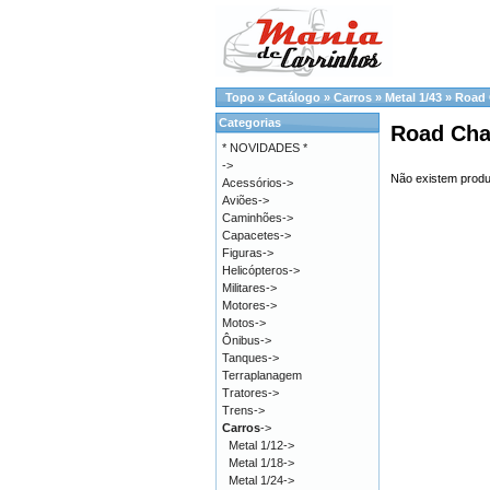
Topo
»
Catálogo
»
Carros
»
Metal 1/43
»
Road
Categorias
Road Ch
* NOVIDADES *
->
Não existem produ
Acessórios->
Aviões->
Caminhões->
Capacetes->
Figuras->
Helicópteros->
Militares->
Motores->
Motos->
Ônibus->
Tanques->
Terraplanagem
Tratores->
Trens->
Carros
->
Metal 1/12->
Metal 1/18->
Metal 1/24->