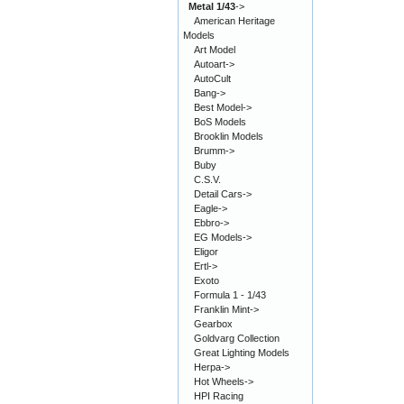
Metal 1/43
->
American Heritage
Models
Art Model
Autoart->
AutoCult
Bang->
Best Model->
BoS Models
Brooklin Models
Brumm->
Buby
C.S.V.
Detail Cars->
Eagle->
Ebbro->
EG Models->
Eligor
Ertl->
Exoto
Formula 1 - 1/43
Franklin Mint->
Gearbox
Goldvarg Collection
Great Lighting Models
Herpa->
Hot Wheels->
HPI Racing