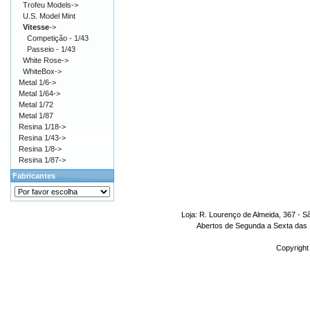
Trofeu Models->
U.S. Model Mint
Vitesse
->
Competição - 1/43
Passeio - 1/43
White Rose->
WhiteBox->
Metal 1/6->
Metal 1/64->
Metal 1/72
Metal 1/87
Resina 1/18->
Resina 1/43->
Resina 1/8->
Resina 1/87->
Fabricantes
Loja: R. Lourenço de Almeida, 367 - S
Abertos de Segunda a Sexta das 1
Copyright