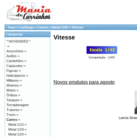
Topo
»
Catálogo
»
Carros
»
Metal 1/43
»
Vitesse
Categorias
Vitesse
* NOVIDADES *
->
Acessórios->
Aviões->
Competição - 1/43
Caminhões->
Capacetes->
Figuras->
Helicópteros->
Militares->
Novos produtos para agosto
Motores->
Motos->
Ônibus->
Tanques->
Terraplanagem
Tratores->
Trens->
Lancia Stra
Carros
->
Metal 1/12->
Metal 1/18->
Metal 1/24->