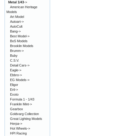
Metal 1/43
->
American Heritage
Models
Art Model
Autoart->
AutoCult
Bang->
Best Model->
BoS Models
Brooklin Models
Brumm->
Buby
C.S.V.
Detail Cars->
Eagle->
Ebbro->
EG Models->
Eligor
Ertl->
Exoto
Formula 1 - 1/43
Franklin Mint->
Gearbox
Goldvarg Collection
Great Lighting Models
Herpa->
Hot Wheels->
HPI Racing