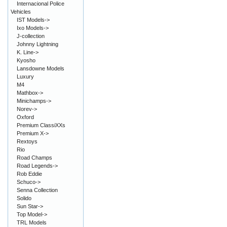
Internacional Police
Vehicles
IST Models->
Ixo Models->
J-collection
Johnny Lightning
K. Line->
Kyosho
Lansdowne Models
Luxury
M4
Mathbox->
Minichamps->
Norev->
Oxford
Premium ClassiXXs
Premium X->
Rextoys
Rio
Road Champs
Road Legends->
Rob Eddie
Schuco->
Senna Collection
Solido
Sun Star->
Top Model->
TRL Models