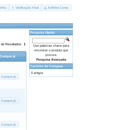
inho
Verificação Final
A Minha Conta
Pesquisa rápida
 de Resultados:
1
Use palavras-chave para
encontrar o produto que
procura.
Compre já
Pesquisa Avançada
Carrinho de Compras
0 artigos
Compre já
Compre já
Compre já