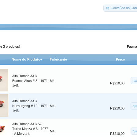
Conteúdo do Carr
de
3
produtos)
Página
Nome do Produto+
Fabricante
Preço
Alfa Romeo 33.3
Buenos Aires # 8 - 1971
M4
R$210,00
1/43
Alfa Romeo 33.3
Nurburgring # 12 - 1971
M4
R$210,00
1/43
Alfa Romeo 33.3 SC
Turbo Monza # 3 - 1977
M4
- A.Merzario
R$210,00