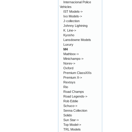
Internacional Police
Vehicles
IST Models->
Ixo Models->
J-collection
Johnny Lightning
K. Line->
Kyosho
Lansdowne Models
Luxury
M4
Mathbox->
Minichamps->
Norev->
Oxford
Premium ClassiXXs
Premium X->
Rextoys
Rio
Road Champs
Road Legends->
Rob Eddie
Schuco->
Senna Collection
Solido
Sun Star->
Top Model->
TRL Models