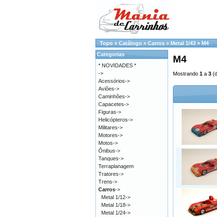
Topo
»
Catálogo
»
Carros
»
Metal 1/43
»
M4
Categorias
M4
* NOVIDADES *
->
Mostrando
1
a
3
(
Acessórios->
Aviões->
Caminhões->
Capacetes->
Figuras->
Helicópteros->
Militares->
Motores->
Motos->
Ônibus->
Tanques->
Terraplanagem
Tratores->
Trens->
Carros
->
Metal 1/12->
Metal 1/18->
Metal 1/24->