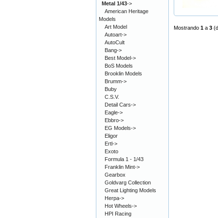
Metal 1/43
->
American Heritage
Models
Art Model
Mostrando
1
a
3
(
Autoart->
AutoCult
Bang->
Best Model->
BoS Models
Brooklin Models
Brumm->
Buby
C.S.V.
Detail Cars->
Eagle->
Ebbro->
EG Models->
Eligor
Ertl->
Exoto
Formula 1 - 1/43
Franklin Mint->
Gearbox
Goldvarg Collection
Great Lighting Models
Herpa->
Hot Wheels->
HPI Racing