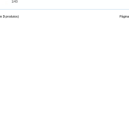
1/43
de
3
produtos)
Página