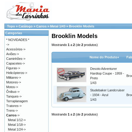
Topo
»
Catálogo
»
Carros
»
Metal 1/43
»
Brooklin Models
Categorias
Brooklin Models
* NOVIDADES *
->
Mostrando
1
a
2
(de
2
produtos)
Acessórios->
Aviões->
Nome do Produto+
Fab
Caminhões->
Capacetes->
Figuras->
Desoto Adventurer
Helicópteros->
Hardtop Coupe - 1959 -
Bro
Militares->
Preto
Motores->
1/43
Motos->
Studebaker Landcruiser
Ônibus->
- 1934 - Azul
Bro
Tanques->
1/43
Terraplanagem
Tratores->
Trens->
Mostrando
1
a
2
(de
2
produtos)
Carros
->
Metal 1/12->
Metal 1/18->
Metal 1/24->