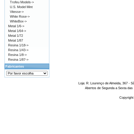
Trofeu Models->
U.S. Model Mint
Vitesse->
White Rose->
WhiteBox->
Metal 1/6->
Metal 1/64->
Metal 1/72
Metal 1/87
Resina 1/18->
Resina 1/43->
Resina 1/8->
Resina 1/87->
Fabricantes
Loja: R. Lourenço de Almeida, 367 - S
Abertos de Segunda a Sexta das 1
Copyright