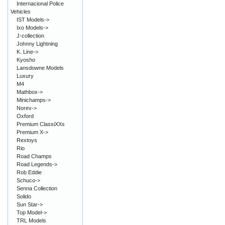
Internacional Police
Vehicles
IST Models->
Ixo Models->
J-collection
Johnny Lightning
K. Line->
Kyosho
Lansdowne Models
Luxury
M4
Mathbox->
Minichamps->
Norev->
Oxford
Premium ClassiXXs
Premium X->
Rextoys
Rio
Road Champs
Road Legends->
Rob Eddie
Schuco->
Senna Collection
Solido
Sun Star->
Top Model->
TRL Models