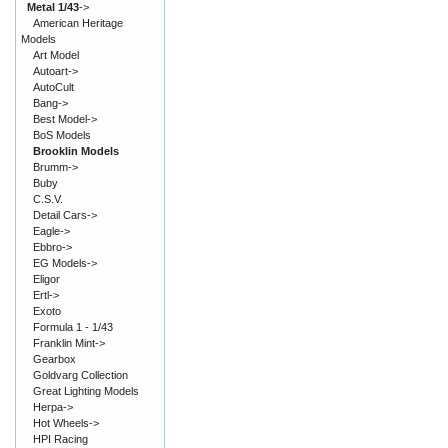
Metal 1/43
->
American Heritage
Models
Art Model
Autoart->
AutoCult
Bang->
Best Model->
BoS Models
Brooklin Models
Brumm->
Buby
C.S.V.
Detail Cars->
Eagle->
Ebbro->
EG Models->
Eligor
Ertl->
Exoto
Formula 1 - 1/43
Franklin Mint->
Gearbox
Goldvarg Collection
Great Lighting Models
Herpa->
Hot Wheels->
HPI Racing