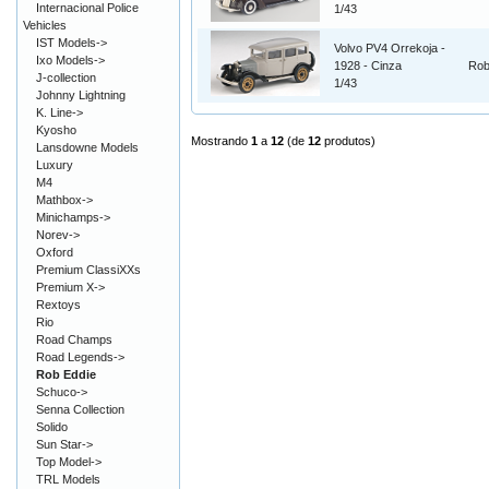
Internacional Police
1/43
Vehicles
IST Models->
Volvo PV4 Orrekoja -
Ixo Models->
1928 - Cinza
Rob
J-collection
1/43
Johnny Lightning
K. Line->
Kyosho
Mostrando
1
a
12
(de
12
produtos)
Lansdowne Models
Luxury
M4
Mathbox->
Minichamps->
Norev->
Oxford
Premium ClassiXXs
Premium X->
Rextoys
Rio
Road Champs
Road Legends->
Rob Eddie
Schuco->
Senna Collection
Solido
Sun Star->
Top Model->
TRL Models