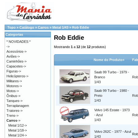
Topo
»
Catálogo
»
Carros
»
Metal 1/43
»
Rob Eddie
Categorias
Rob Eddie
* NOVIDADES *
->
Mostrando
1
a
12
(de
12
produtos)
Acessórios->
Aviões->
Nome do Produto+
Fab
Caminhões->
Capacetes->
Figuras->
Saab 99 Turbo - 1979 -
Helicópteros->
Branco
Rob
Militares->
1/43
Motores->
Saab 99 Turbo - 1980 -
Motos->
Preto
Rob
Ônibus->
1/43
Tanques->
Terraplanagem
Volvo 145 Estate - 1973
Tratores->
- Azul
Rob
Trens->
1/43
Carros
->
Metal 1/12->
Metal 1/18->
Volvo 262C - 1977 - Azul
Rob
Metal 1/24->
1/43