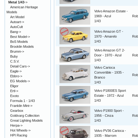
Metal 1/43
->
American Heritage
Volvo Amazon Estate -
Models
1969 - Azul
Rob
Art Model
1/43
Autoart->
AutoCult
Volvo Amazon GT -
Bang->
1970 - Amarelo
Rob
Best Model->
1/43
BoS Models
Brooklin Models
Volvo Amazon GT 2-
Brumm->
Door - 1970 - Azul
Rob
Buby
1/43
C.S.V.
Detail Cars->
Volvo Carioca
Eagle->
Convertible - 1935 -
Rob
Ebbro->
Branco
EG Models->
1/43
Eligor
Volvo P1800ES Sport
Ertl->
Estate - 1972 - Azul
Rob
Exoto
1/43
Formula 1 - 1/43
Franklin Mint->
Gearbox
Volvo P1900 Sport -
Goldvarg Collection
1956 - Cinza
Rob
Great Lighting Models
1/43
Herpa->
Hot Wheels->
Volvo PV36 Carioca -
HPI Racing
1935 - Marrom
Rob