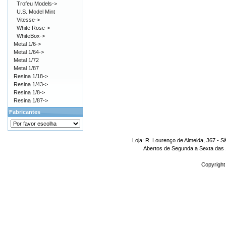
Trofeu Models->
U.S. Model Mint
Vitesse->
White Rose->
WhiteBox->
Metal 1/6->
Metal 1/64->
Metal 1/72
Metal 1/87
Resina 1/18->
Resina 1/43->
Resina 1/8->
Resina 1/87->
Fabricantes
Loja: R. Lourenço de Almeida, 367 - S
Abertos de Segunda a Sexta das 1
Copyright