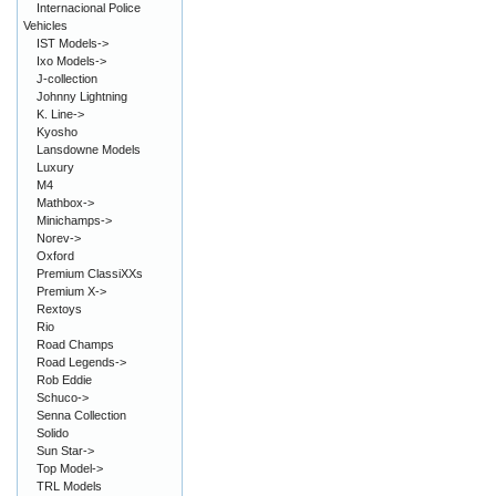
Internacional Police
Vehicles
IST Models->
Ixo Models->
J-collection
Johnny Lightning
K. Line->
Kyosho
Lansdowne Models
Luxury
M4
Mathbox->
Minichamps->
Norev->
Oxford
Premium ClassiXXs
Premium X->
Rextoys
Rio
Road Champs
Road Legends->
Rob Eddie
Schuco->
Senna Collection
Solido
Sun Star->
Top Model->
TRL Models