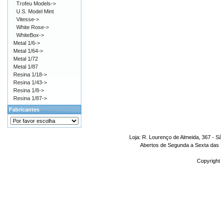
Trofeu Models->
U.S. Model Mint
Vitesse->
White Rose->
WhiteBox->
Metal 1/6->
Metal 1/64->
Metal 1/72
Metal 1/87
Resina 1/18->
Resina 1/43->
Resina 1/8->
Resina 1/87->
Fabricantes
Loja: R. Lourenço de Almeida, 367 - S
Abertos de Segunda a Sexta das 1
Copyright