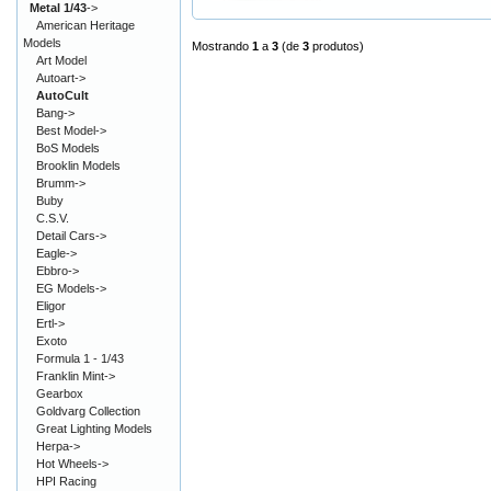
Metal 1/43
->
American Heritage
Models
Mostrando
1
a
3
(de
3
produtos)
Art Model
Autoart->
AutoCult
Bang->
Best Model->
BoS Models
Brooklin Models
Brumm->
Buby
C.S.V.
Detail Cars->
Eagle->
Ebbro->
EG Models->
Eligor
Ertl->
Exoto
Formula 1 - 1/43
Franklin Mint->
Gearbox
Goldvarg Collection
Great Lighting Models
Herpa->
Hot Wheels->
HPI Racing