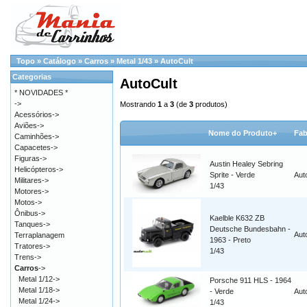
Topo
»
Catálogo
»
Carros
»
Metal 1/43
»
AutoCult
Categorias
AutoCult
* NOVIDADES *
->
Mostrando
1
a
3
(de
3
produtos)
Acessórios->
Aviões->
Nome do Produto+
Fab
Caminhões->
Capacetes->
Figuras->
Austin Healey Sebring
Helicópteros->
Sprite - Verde
Aut
Militares->
1/43
Motores->
Motos->
Ônibus->
Kaelble K632 ZB
Tanques->
Deutsche Bundesbahn -
Aut
Terraplanagem
1963 - Preto
Tratores->
1/43
Trens->
Carros
->
Metal 1/12->
Porsche 911 HLS - 1964
Metal 1/18->
- Verde
Aut
Metal 1/24->
1/43