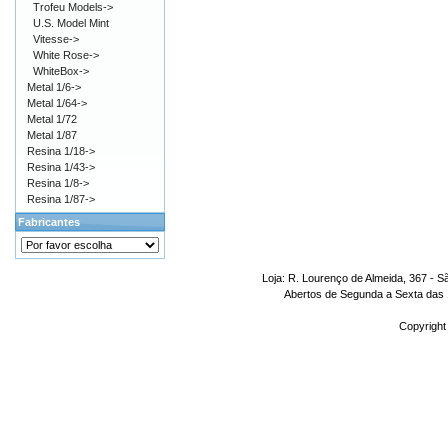
Trofeu Models->
U.S. Model Mint
Vitesse->
White Rose->
WhiteBox->
Metal 1/6->
Metal 1/64->
Metal 1/72
Metal 1/87
Resina 1/18->
Resina 1/43->
Resina 1/8->
Resina 1/87->
Fabricantes
Loja: R. Lourenço de Almeida, 367 - S
Abertos de Segunda a Sexta das 1
Copyright