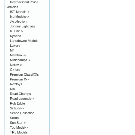
Internacional Police
Vehicles
IST Models->
Ixo Models->
J-collection
Johnny Lightning
K. Line->
Kyosho
Lansdowne Models
Luxury
M4
Mathbox->
Minichamps->
Norev->
Oxford
Premium ClassiXXs
Premium X->
Rextoys
Rio
Road Champs
Road Legends->
Rob Eddie
Schuco->
Senna Collection
Solido
Sun Star->
Top Model->
TRL Models