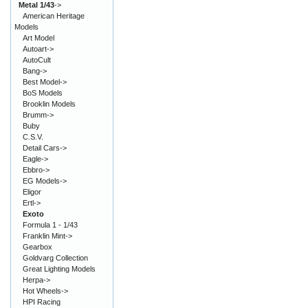
Metal 1/43
->
American Heritage
Models
Art Model
Autoart->
AutoCult
Bang->
Best Model->
BoS Models
Brooklin Models
Brumm->
Buby
C.S.V.
Detail Cars->
Eagle->
Ebbro->
EG Models->
Eligor
Ertl->
Exoto
Formula 1 - 1/43
Franklin Mint->
Gearbox
Goldvarg Collection
Great Lighting Models
Herpa->
Hot Wheels->
HPI Racing