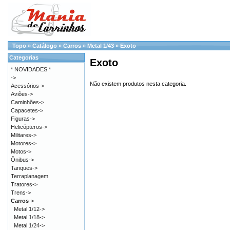
Topo
»
Catálogo
»
Carros
»
Metal 1/43
»
Exoto
Categorias
Exoto
* NOVIDADES *
->
Não existem produtos nesta categoria.
Acessórios->
Aviões->
Caminhões->
Capacetes->
Figuras->
Helicópteros->
Militares->
Motores->
Motos->
Ônibus->
Tanques->
Terraplanagem
Tratores->
Trens->
Carros
->
Metal 1/12->
Metal 1/18->
Metal 1/24->