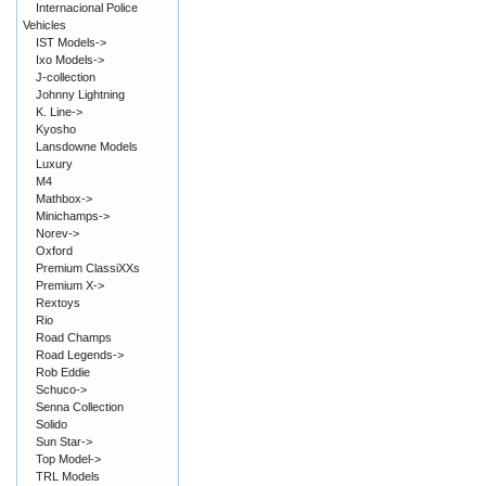
Internacional Police
Vehicles
IST Models->
Ixo Models->
J-collection
Johnny Lightning
K. Line->
Kyosho
Lansdowne Models
Luxury
M4
Mathbox->
Minichamps->
Norev->
Oxford
Premium ClassiXXs
Premium X->
Rextoys
Rio
Road Champs
Road Legends->
Rob Eddie
Schuco->
Senna Collection
Solido
Sun Star->
Top Model->
TRL Models