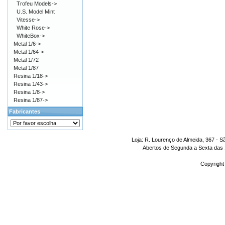
Trofeu Models->
U.S. Model Mint
Vitesse->
White Rose->
WhiteBox->
Metal 1/6->
Metal 1/64->
Metal 1/72
Metal 1/87
Resina 1/18->
Resina 1/43->
Resina 1/8->
Resina 1/87->
Fabricantes
Loja: R. Lourenço de Almeida, 367 - S
Abertos de Segunda a Sexta das 1
Copyright