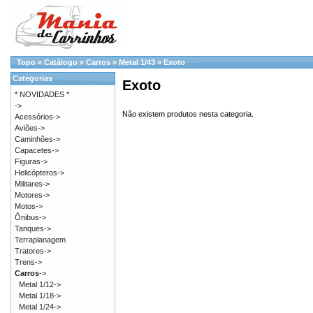
Topo
»
Catálogo
»
Carros
»
Metal 1/43
»
Exoto
Categorias
Exoto
* NOVIDADES *
->
Não existem produtos nesta categoria.
Acessórios->
Aviões->
Caminhões->
Capacetes->
Figuras->
Helicópteros->
Militares->
Motores->
Motos->
Ônibus->
Tanques->
Terraplanagem
Tratores->
Trens->
Carros
->
Metal 1/12->
Metal 1/18->
Metal 1/24->