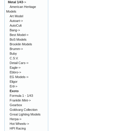
Metal 1/43
->
American Heritage
Models
Art Model
Autoart->
AutoCult
Bang->
Best Model->
BoS Models
Brooklin Models
Brumm->
Buby
C.S.V.
Detail Cars->
Eagle->
Ebbro->
EG Models->
Eligor
Ertl->
Exoto
Formula 1 - 1/43
Franklin Mint->
Gearbox
Goldvarg Collection
Great Lighting Models
Herpa->
Hot Wheels->
HPI Racing