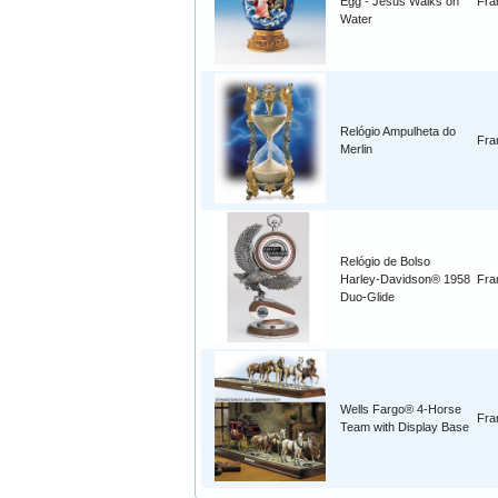
Egg - Jesus Walks on
Fra
Water
Relógio Ampulheta do
Fra
Merlin
Relógio de Bolso
Harley-Davidson® 1958
Fra
Duo-Glide
Wells Fargo® 4-Horse
Fra
Team with Display Base