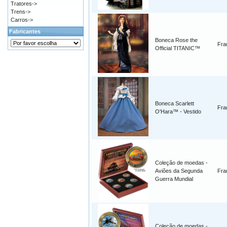
Tratores->
Trens->
Carros->
Fabricantes
Boneca Rose the
Fra
Official TITANIC™
Boneca Scarlett
Fra
O'Hara™ - Vestido
Coleção de moedas -
Aviões da Segunda
Fra
Guerra Mundial
Coleção de moedas -