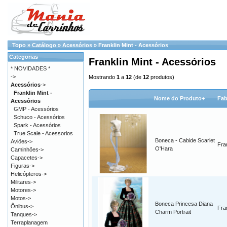
Topo
»
Catálogo
»
Acessórios
»
Franklin Mint - Acessórios
Categorias
Franklin Mint - Acessórios
* NOVIDADES *
->
Mostrando
1
a
12
(de
12
produtos)
Acessórios
->
Franklin Mint -
Nome do Produto+
Fab
Acessórios
GMP - Acessórios
Schuco - Acessórios
Spark - Acessórios
True Scale - Acessorios
Boneca - Cabide Scarlet
Aviões->
Fra
O'Hara
Caminhões->
Capacetes->
Figuras->
Helicópteros->
Militares->
Motores->
Motos->
Boneca Princesa Diana
Ônibus->
Fra
Charm Portrait
Tanques->
Terraplanagem