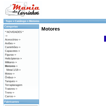
Topo
»
Catálogo
»
Motores
Categorias
Motores
* NOVIDADES *
->
Acessórios->
Aviões->
Caminhões->
Capacetes->
Figuras->
Helicópteros->
Militares->
Motores
->
Metal 1/18->
Motos->
Ônibus->
Tanques->
Terraplanagem
Tratores->
Trens->
Carros->
Fabricantes