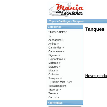
Topo
»
Catálogo
»
Tanques
Categorias
Tanques
* NOVIDADES *
->
Acessórios->
Aviões->
Caminhões->
Capacetes->
Figuras->
Helicópteros->
Militares->
Motores->
Motos->
Ônibus->
Novos produ
Tanques
->
Franklin Mint - 1/24
Terraplanagem
Tratores->
Trens->
Carros->
Fabricantes