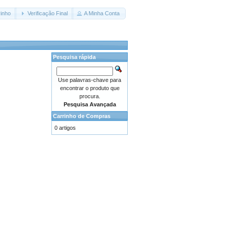
inho
Verificação Final
A Minha Conta
Pesquisa rápida
Use palavras-chave para
encontrar o produto que
procura.
Pesquisa Avançada
Carrinho de Compras
0 artigos