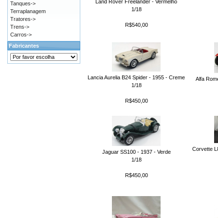
Land Rover Freelander - Vermelho
Tanques->
1/18
Terraplanagem
Tratores->
R$540,00
Trens->
Carros->
Fabricantes
Lancia Aurelia B24 Spider - 1955 - Creme
Alfa Rom
1/18
R$450,00
Corvette L
Jaguar SS100 - 1937 - Verde
1/18
R$450,00