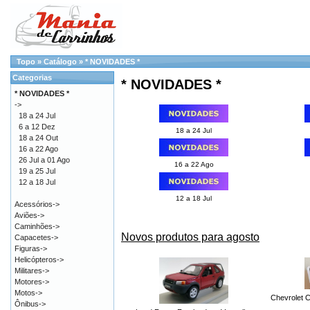
Topo
»
Catálogo
»
* NOVIDADES *
Categorias
* NOVIDADES *
* NOVIDADES *
->
18 a 24 Jul
6 a 12 Dez
18 a 24 Jul
18 a 24 Out
16 a 22 Ago
26 Jul a 01 Ago
16 a 22 Ago
19 a 25 Jul
12 a 18 Jul
12 a 18 Jul
Acessórios->
Aviões->
Caminhões->
Novos produtos para agosto
Capacetes->
Figuras->
Helicópteros->
Militares->
Motores->
Motos->
Chevrolet C
Ônibus->