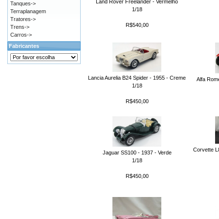
Land Rover Freelander - Vermelho
Tanques->
1/18
Terraplanagem
Tratores->
R$540,00
Trens->
Carros->
Fabricantes
Lancia Aurelia B24 Spider - 1955 - Creme
Alfa Rom
1/18
R$450,00
Corvette L
Jaguar SS100 - 1937 - Verde
1/18
R$450,00