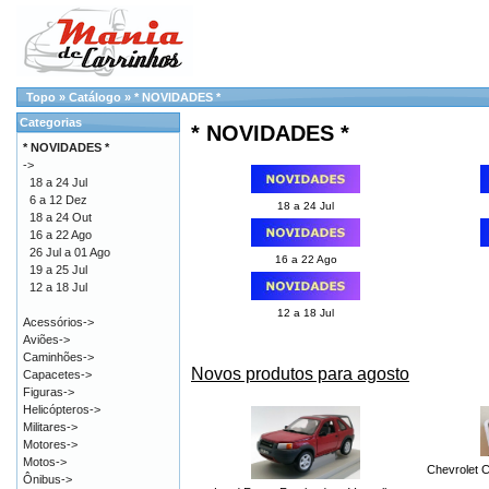
Topo
»
Catálogo
»
* NOVIDADES *
Categorias
* NOVIDADES *
* NOVIDADES *
->
18 a 24 Jul
6 a 12 Dez
18 a 24 Jul
18 a 24 Out
16 a 22 Ago
26 Jul a 01 Ago
16 a 22 Ago
19 a 25 Jul
12 a 18 Jul
12 a 18 Jul
Acessórios->
Aviões->
Caminhões->
Novos produtos para agosto
Capacetes->
Figuras->
Helicópteros->
Militares->
Motores->
Motos->
Chevrolet C
Ônibus->