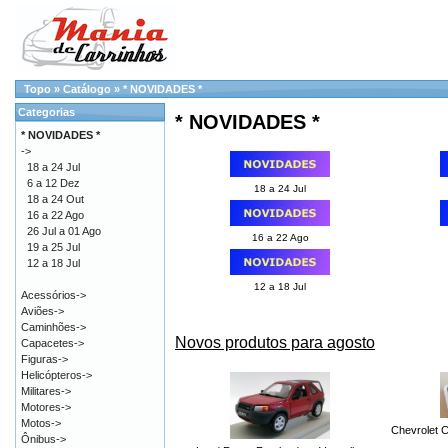
Topo
»
Catálogo
»
* NOVIDADES *
Categorias
* NOVIDADES *
* NOVIDADES *
->
18 a 24 Jul
6 a 12 Dez
18 a 24 Jul
18 a 24 Out
16 a 22 Ago
26 Jul a 01 Ago
16 a 22 Ago
19 a 25 Jul
12 a 18 Jul
12 a 18 Jul
Acessórios->
Aviões->
Caminhões->
Novos produtos para agosto
Capacetes->
Figuras->
Helicópteros->
Militares->
Motores->
Motos->
Chevrolet C
Ônibus->