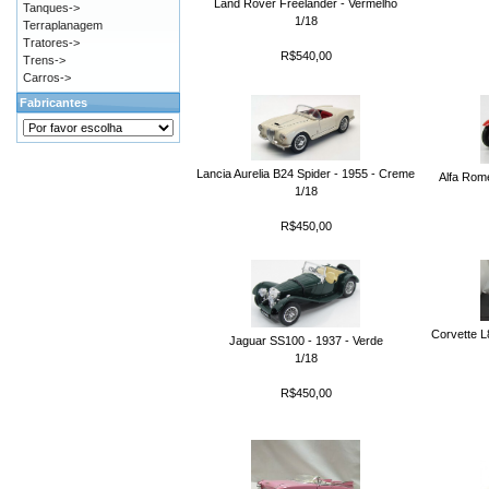
Land Rover Freelander - Vermelho
Tanques->
1/18
Terraplanagem
Tratores->
R$540,00
Trens->
Carros->
Fabricantes
Lancia Aurelia B24 Spider - 1955 - Creme
Alfa Rom
1/18
R$450,00
Corvette L
Jaguar SS100 - 1937 - Verde
1/18
R$450,00