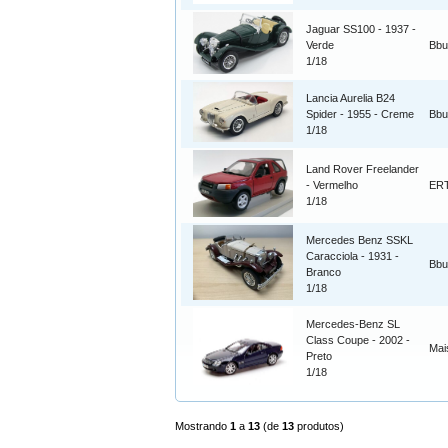
Jaguar SS100 - 1937 -
Verde
Bbu
1/18
Lancia Aurelia B24
Spider - 1955 - Creme
Bbu
1/18
Land Rover Freelander
- Vermelho
ER
1/18
Mercedes Benz SSKL
Caracciola - 1931 -
Bbu
Branco
1/18
Mercedes-Benz SL
Class Coupe - 2002 -
Mai
Preto
1/18
Mostrando
1
a
13
(de
13
produtos)