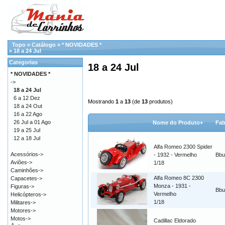
Topo
»
Catálogo
»
* NOVIDADES *
»
18 a 24 Jul
Categorias
18 a 24 Jul
* NOVIDADES *
->
18 a 24 Jul
6 a 12 Dez
Mostrando
1
a
13
(de
13
produtos)
18 a 24 Out
16 a 22 Ago
26 Jul a 01 Ago
Nome do Produto+
Fab
19 a 25 Jul
12 a 18 Jul
Alfa Romeo 2300 Spider
Acessórios->
- 1932 - Vermelho
Bbu
Aviões->
1/18
Caminhões->
Alfa Romeo 8C 2300
Capacetes->
Monza - 1931 -
Figuras->
Bbu
Vermelho
Helicópteros->
1/18
Militares->
Motores->
Motos->
Cadillac Eldorado