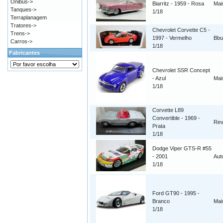
Ônibus->
Biarritz - 1959 - Rosa
Mai
Tanques->
1/18
Terraplanagem
Tratores->
Chevrolet Corvette C5 -
Trens->
1997 - Vermelho
Bbu
Carros->
1/18
Fabricantes
Chevrolet SSR Concept
- Azul
Mai
1/18
Corvette L89
Convertible - 1969 -
Rev
Prata
1/18
Dodge Viper GTS-R #55
- 2001
Aut
1/18
Ford GT90 - 1995 -
Branco
Mai
1/18