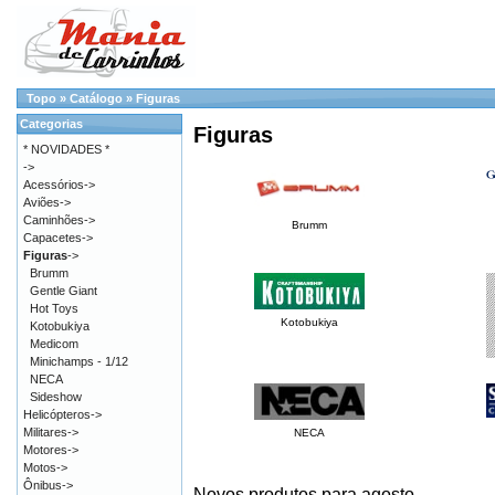
Topo
»
Catálogo
»
Figuras
Categorias
Figuras
* NOVIDADES *
->
Acessórios->
Aviões->
Caminhões->
Brumm
Capacetes->
Figuras
->
Brumm
Gentle Giant
Hot Toys
Kotobukiya
Kotobukiya
Medicom
Minichamps - 1/12
NECA
Sideshow
Helicópteros->
Militares->
NECA
Motores->
Motos->
Ônibus->
Novos produtos para agosto