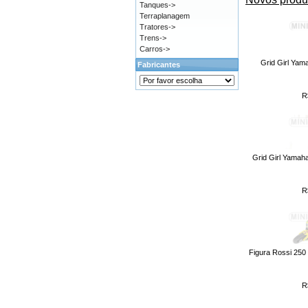
Tanques->
Terraplanagem
Tratores->
Trens->
Carros->
Grid Girl Yama
Fabricantes
R
Grid Girl Yamah
R
Figura Rossi 250
R