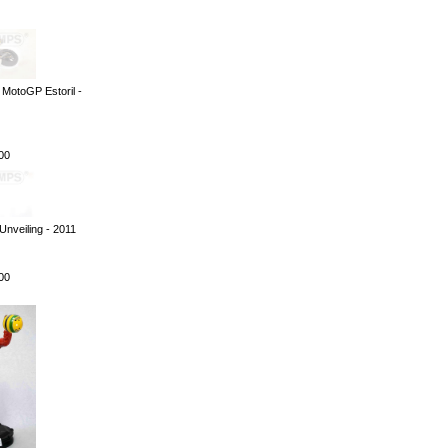
 MotoGP Estoril -
00
Unveiling - 2011
00