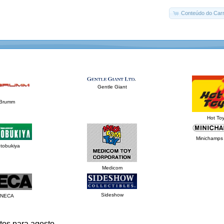
Conteúdo do Carr
Gentle Giant
Brumm
Hot To
Minichamps 
tobukiya
Medicom
Sideshow
NECA
tos para agosto