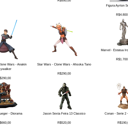
R$550,00
Figura Ayrton 
R$4.800
Marvel - Estatua Ir
R$1.700
Clone Wars - Anakin
Star Wars - Clone Wars - Ahsoka Tano
ywalker
R$290,00
$290,00
ueger - Diorama
Jason Sexta Feira 13 Classico
Conan - Serie 2 –
$660,00
R$520,00
R$190,