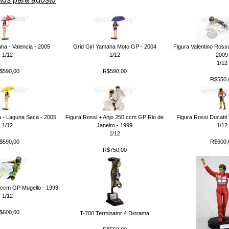
ha - Valencia - 2005
Grid Girl Yamaha Moto GP - 2004
Figura Valentino Rossi
1/12
1/12
2009
1/12
$590,00
R$590,00
R$550,
a - Laguna Seca - 2005
Figura Rossi + Anjo 250 ccm GP Rio de
Figura Rossi Ducatti 
1/12
Janeiro - 1999
1/12
1/12
$590,00
R$600,
R$750,00
 ccm GP Mugello - 1999
1/12
$600,00
T-700 Terminator 4 Diorama