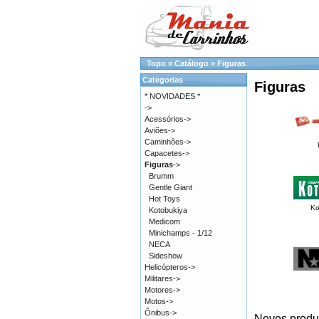
Topo
»
Catálogo
»
Figuras
Categorias
Figuras
* NOVIDADES *
->
Acessórios->
Aviões->
Caminhões->
Capacetes->
Figuras
->
Brumm
Gentle Giant
Hot Toys
Ko
Kotobukiya
Medicom
Minichamps - 1/12
NECA
Sideshow
Helicópteros->
Militares->
Motores->
Motos->
Ônibus->
Novos produ