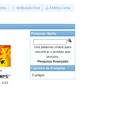
inho
Verificação Final
A Minha Conta
Pesquisa rápida
Use palavras-chave para
encontrar o produto que
procura.
Pesquisa Avançada
Carrinho de Compras
ys
0 artigos
- 1/12