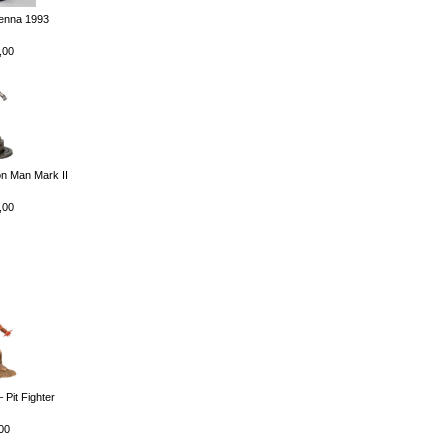
Senna 1993
,00
on Man Mark II
,00
 Pit Fighter
00