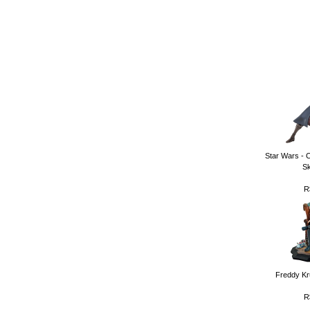
Star Wars - 
Sk
R
Freddy Kr
R