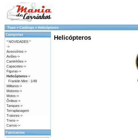
Topo
»
Catálogo
»
Helicópteros
Categorias
Helicópteros
* NOVIDADES *
->
Acessórios->
Aviões->
Caminhões->
Capacetes->
Figuras->
Helicópteros
->
Franklin Mint - 1/48
Militares->
Motores->
Motos->
Ônibus->
Tanques->
Terraplanagem
Tratores->
Trens->
Carros->
Fabricantes