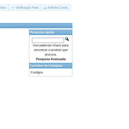
inho
Verificação Final
A Minha Conta
Pesquisa rápida
Use palavras-chave para
encontrar o produto que
procura.
Pesquisa Avançada
Carrinho de Compras
0 artigos