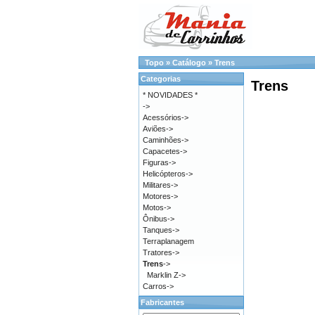
Topo
»
Catálogo
»
Trens
Categorias
Trens
* NOVIDADES *
->
Acessórios->
Aviões->
Caminhões->
Capacetes->
Figuras->
Helicópteros->
Militares->
Motores->
Motos->
Ônibus->
Tanques->
Terraplanagem
Tratores->
Trens
->
Marklin Z->
Carros->
Fabricantes