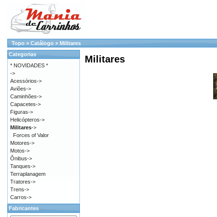
Topo
»
Catálogo
»
Militares
Categorias
Militares
* NOVIDADES *
->
Acessórios->
Aviões->
Caminhões->
Capacetes->
Figuras->
Helicópteros->
Militares
->
Forces of Valor
Motores->
Motos->
Ônibus->
Tanques->
Terraplanagem
Tratores->
Trens->
Carros->
Fabricantes