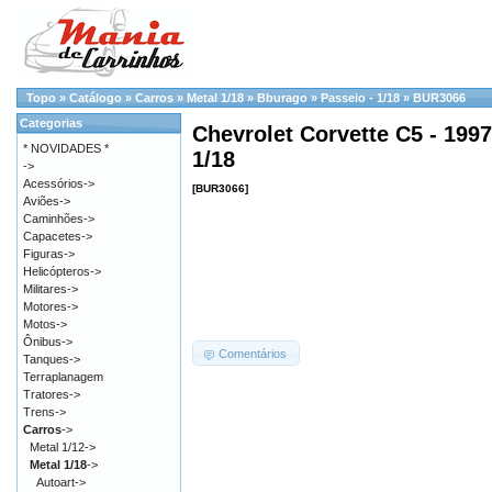
Topo
»
Catálogo
»
Carros
»
Metal 1/18
»
Bburago
»
Passeio - 1/18
»
BUR3066
Categorias
Chevrolet Corvette C5 - 199
* NOVIDADES *
1/18
->
Acessórios->
[BUR3066]
Aviões->
Caminhões->
Capacetes->
Figuras->
Helicópteros->
Militares->
Motores->
Motos->
Ônibus->
Comentários
Tanques->
Terraplanagem
Tratores->
Trens->
Carros
->
Metal 1/12->
Metal 1/18
->
Autoart->