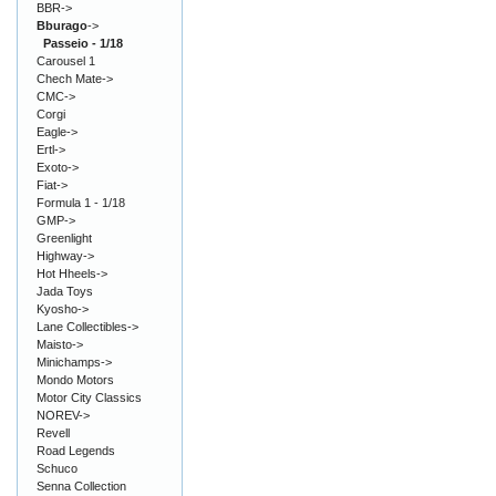
BBR->
Bburago
->
Passeio - 1/18
Carousel 1
Chech Mate->
CMC->
Corgi
Eagle->
Ertl->
Exoto->
Fiat->
Formula 1 - 1/18
GMP->
Greenlight
Highway->
Hot Hheels->
Jada Toys
Kyosho->
Lane Collectibles->
Maisto->
Minichamps->
Mondo Motors
Motor City Classics
NOREV->
Revell
Road Legends
Schuco
Senna Collection