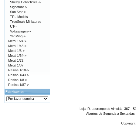
Shelby Collectibles->
Signature->
Sun Star->
TRL Models
TrueScale Miniatures
UT->
Volkswagen->
Yat Ming->
Metal 1/24->
Metal 1/43->
Metal 1/6->
Metal 1/64->
Metal 1/72
Metal 1/87
Resina 1/18->
Resina 1/43->
Resina 1/8->
Resina 1/87->
Fabricantes
Loja: R. Lourenço de Almeida, 367 - S
Abertos de Segunda a Sexta das 1
Copyright