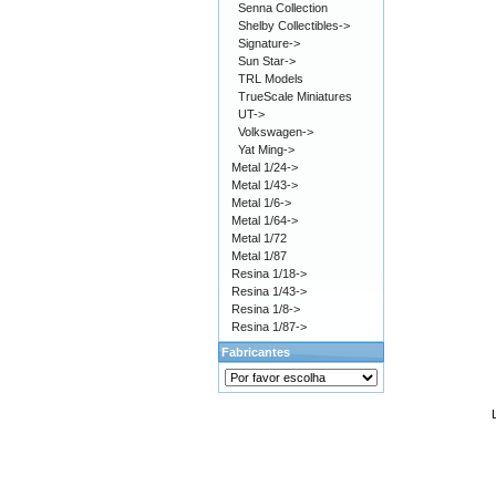
Senna Collection
Shelby Collectibles->
Signature->
Sun Star->
TRL Models
TrueScale Miniatures
UT->
Volkswagen->
Yat Ming->
Metal 1/24->
Metal 1/43->
Metal 1/6->
Metal 1/64->
Metal 1/72
Metal 1/87
Resina 1/18->
Resina 1/43->
Resina 1/8->
Resina 1/87->
Fabricantes