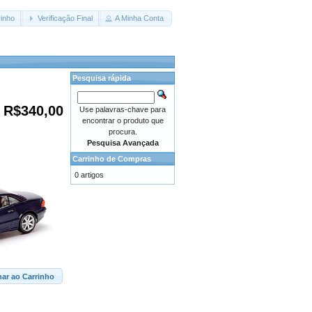
inho
Verificação Final
A Minha Conta
Pesquisa rápida
R$340,00
Use palavras-chave para
encontrar o produto que
procura.
Pesquisa Avançada
Carrinho de Compras
0 artigos
nar ao Carrinho