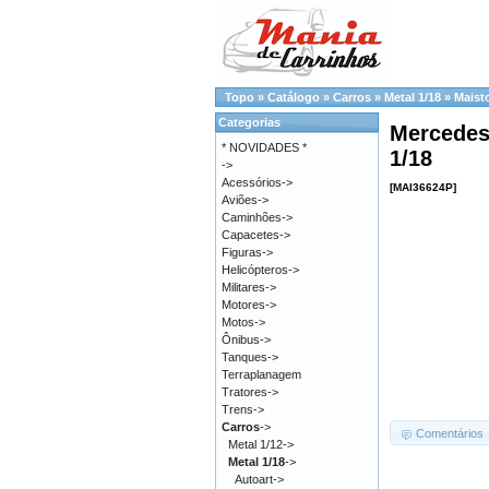
Topo
»
Catálogo
»
Carros
»
Metal 1/18
»
Maist
Categorias
Mercedes
* NOVIDADES *
1/18
->
Acessórios->
[MAI36624P]
Aviões->
Caminhões->
Capacetes->
Figuras->
Helicópteros->
Militares->
Motores->
Motos->
Ônibus->
Tanques->
Terraplanagem
Tratores->
Trens->
Carros
->
Comentários
Metal 1/12->
Metal 1/18
->
Autoart->