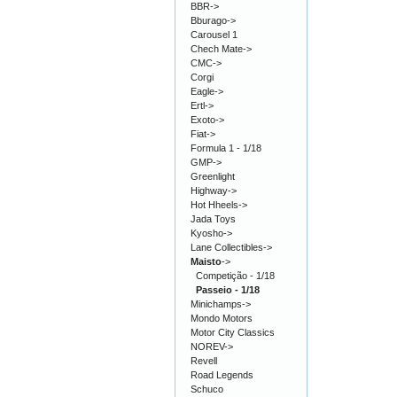
BBR->
Bburago->
Carousel 1
Chech Mate->
CMC->
Corgi
Eagle->
Ertl->
Exoto->
Fiat->
Formula 1 - 1/18
GMP->
Greenlight
Highway->
Hot Hheels->
Jada Toys
Kyosho->
Lane Collectibles->
Maisto
->
Competição - 1/18
Passeio - 1/18
Minichamps->
Mondo Motors
Motor City Classics
NOREV->
Revell
Road Legends
Schuco