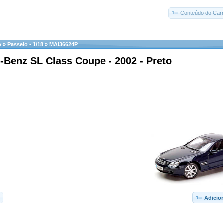
Conteúdo do Carr
o
»
Passeio - 1/18
»
MAI36624P
-Benz SL Class Coupe - 2002 - Preto
Adicio