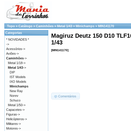
Topo
»
Catálogo
»
Caminhões
»
Metal 1/43
»
Minichamps
»
MIN141170
Categorias
Magiruz Deutz 150 D10 TLF16
* NOVIDADES *
1/43
->
Acessórios->
[MIN141170]
Aviões->
Caminhões
->
Metal 1/18->
Metal 1/43
->
DIP
IST Models
IXO Models
Minichamps
New Ray
Norev
Comentários
Schuco
Metal 1/50->
Capacetes->
Figuras->
Helicópteros->
Militares->
Motores->