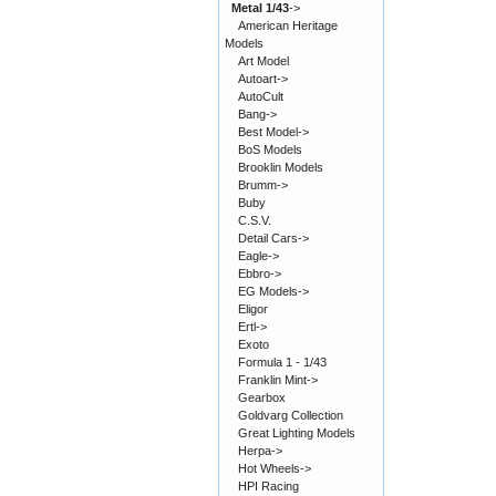
Metal 1/43
->
American Heritage
Models
Art Model
Autoart->
AutoCult
Bang->
Best Model->
BoS Models
Brooklin Models
Brumm->
Buby
C.S.V.
Detail Cars->
Eagle->
Ebbro->
EG Models->
Eligor
Ertl->
Exoto
Formula 1 - 1/43
Franklin Mint->
Gearbox
Goldvarg Collection
Great Lighting Models
Herpa->
Hot Wheels->
HPI Racing