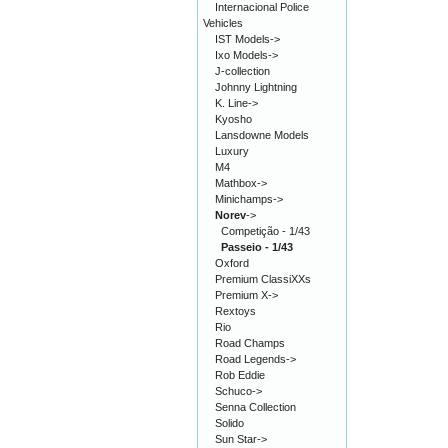
Internacional Police
Vehicles
IST Models->
Ixo Models->
J-collection
Johnny Lightning
K. Line->
Kyosho
Lansdowne Models
Luxury
M4
Mathbox->
Minichamps->
Norev
->
Competição - 1/43
Passeio - 1/43
Oxford
Premium ClassiXXs
Premium X->
Rextoys
Rio
Road Champs
Road Legends->
Rob Eddie
Schuco->
Senna Collection
Solido
Sun Star->