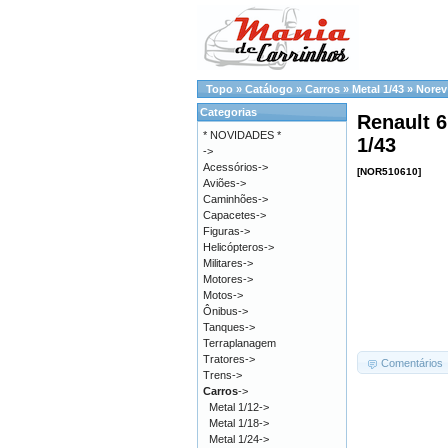
Topo
»
Catálogo
»
Carros
»
Metal 1/43
»
Norev
Categorias
Renault 6
* NOVIDADES *
1/43
->
Acessórios->
[NOR510610]
Aviões->
Caminhões->
Capacetes->
Figuras->
Helicópteros->
Militares->
Motores->
Motos->
Ônibus->
Tanques->
Terraplanagem
Tratores->
Comentários
Trens->
Carros
->
Metal 1/12->
Metal 1/18->
Metal 1/24->