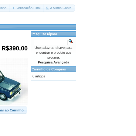
inho
Verificação Final
A Minha Conta
Pesquisa rápida
R$390,00
Use palavras-chave para
encontrar o produto que
procura.
Pesquisa Avançada
Carrinho de Compras
0 artigos
nar ao Carrinho