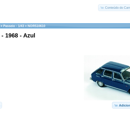
Conteúdo do Carr
»
Passeio - 1/43
»
NOR510610
 - 1968 - Azul
Adicio