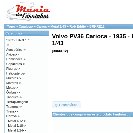
Topo
»
Catálogo
»
Carros
»
Metal 1/43
»
Rob Eddie
»
BRKRE12
Categorias
Volvo PV36 Carioca - 1935 -
* NOVIDADES *
1/43
->
Acessórios->
[BRKRE12]
Aviões->
Caminhões->
Capacetes->
Figuras->
Helicópteros->
Militares->
Motores->
Motos->
Ônibus->
Tanques->
Terraplanagem
Comentários
Tratores->
Trens->
Clientes que compraram este produto também co
Carros
->
Metal 1/12->
Metal 1/18->
Metal 1/24->