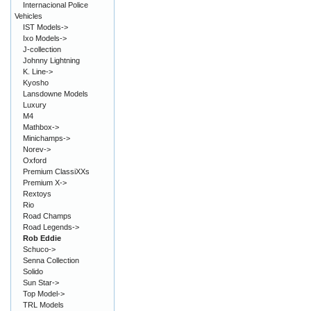
Internacional Police
Vehicles
IST Models->
Ixo Models->
J-collection
Johnny Lightning
K. Line->
Kyosho
Lansdowne Models
Luxury
M4
Mathbox->
Minichamps->
Norev->
Oxford
Premium ClassiXXs
Premium X->
Rextoys
Rio
Road Champs
Road Legends->
Rob Eddie
Schuco->
Senna Collection
Solido
Sun Star->
Top Model->
TRL Models