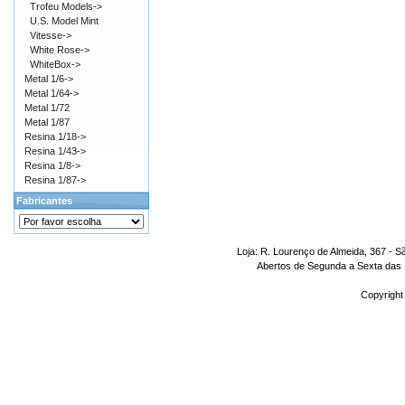
Trofeu Models->
U.S. Model Mint
Vitesse->
White Rose->
WhiteBox->
Metal 1/6->
Metal 1/64->
Metal 1/72
Metal 1/87
Resina 1/18->
Resina 1/43->
Resina 1/8->
Resina 1/87->
Fabricantes
Loja: R. Lourenço de Almeida, 367 - S
Abertos de Segunda a Sexta das 1
Copyright