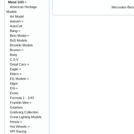
Metal 1/43
->
American Heritage
Mercedes-Benz
Models
Art Model
Autoart->
AutoCult
Bang->
Best Model->
BoS Models
Brooklin Models
Brumm->
Buby
C.S.V.
Detail Cars->
Eagle->
Ebbro->
EG Models->
Eligor
Ertl->
Exoto
Formula 1 - 1/43
Franklin Mint->
Gearbox
Goldvarg Collection
Great Lighting Models
Herpa->
Hot Wheels->
HPI Racing