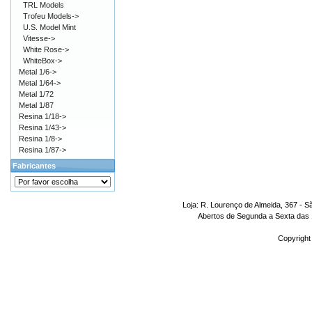
TRL Models
Trofeu Models->
U.S. Model Mint
Vitesse->
White Rose->
WhiteBox->
Metal 1/6->
Metal 1/64->
Metal 1/72
Metal 1/87
Resina 1/18->
Resina 1/43->
Resina 1/8->
Resina 1/87->
Fabricantes
Loja: R. Lourenço de Almeida, 367 - S
Abertos de Segunda a Sexta das 1
Copyright