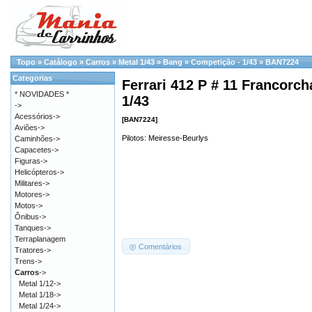
Topo
»
Catálogo
»
Carros
»
Metal 1/43
»
Bang
»
Competição - 1/43
»
BAN7224
Categorias
Ferrari 412 P # 11 Francorc
* NOVIDADES *
1/43
->
Acessórios->
[BAN7224]
Aviões->
Pilotos: Meiresse-Beurlys
Caminhões->
Capacetes->
Figuras->
Helicópteros->
Militares->
Motores->
Motos->
Ônibus->
Tanques->
Terraplanagem
Comentários
Tratores->
Trens->
Carros
->
Metal 1/12->
Metal 1/18->
Metal 1/24->