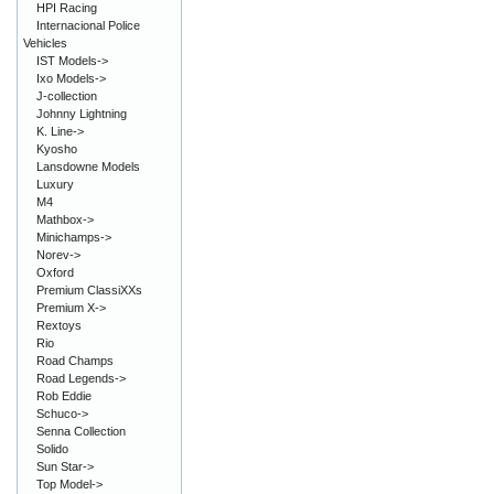
HPI Racing
Internacional Police
Vehicles
IST Models->
Ixo Models->
J-collection
Johnny Lightning
K. Line->
Kyosho
Lansdowne Models
Luxury
M4
Mathbox->
Minichamps->
Norev->
Oxford
Premium ClassiXXs
Premium X->
Rextoys
Rio
Road Champs
Road Legends->
Rob Eddie
Schuco->
Senna Collection
Solido
Sun Star->
Top Model->