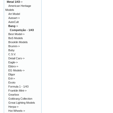
Metal 1/43
->
American Heritage
Models
Art Model
Autoart->
AutoCult
Bang
->
Competição - 1/43
Best Model->
BoS Models
Brooklin Models
Brumm->
Buby
C.S.V.
Detail Cars->
Eagle->
Ebbro->
EG Models->
Eligor
Ertl->
Exoto
Formula 1 - 1/43
Franklin Mint->
Gearbox
Goldvarg Collection
Great Lighting Models
Herpa->
Hot Wheels->