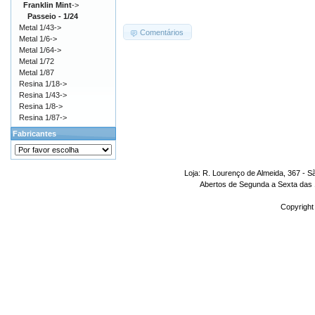
Franklin Mint
->
Passeio - 1/24
Metal 1/43->
Comentários
Metal 1/6->
Metal 1/64->
Metal 1/72
Metal 1/87
Resina 1/18->
Resina 1/43->
Resina 1/8->
Resina 1/87->
Fabricantes
Loja: R. Lourenço de Almeida, 367 - S
Abertos de Segunda a Sexta das 1
Copyright