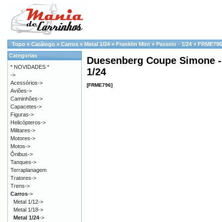
Topo
»
Catálogo
»
Carros
»
Metal 1/24
»
Franklin Mint
»
Passeio - 1/24
»
FRME796
Categorias
Duesenberg Coupe Simone - 
* NOVIDADES *
1/24
->
Acessórios->
[FRME796]
Aviões->
Caminhões->
Capacetes->
Figuras->
Helicópteros->
Militares->
Motores->
Motos->
Ônibus->
Tanques->
Terraplanagem
Tratores->
Trens->
Carros
->
Metal 1/12->
Metal 1/18->
Metal 1/24
->